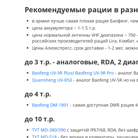
Рекомендуемые рации в разн
в армии лучше самая плохая рация Баофенг, че
цена аккумулятора ~ 1-1.5 т.р.
цена нормальной антенны VHF диапазона ~ 700 -1
российских производителей раций Lira, Комбат, и
Цены Алиэкспресс, срок доставки - 1-2 мес, мож
до 3 т.р. - аналоговые, RDA, 2 ди
Baofeng UV-9R Plus
/
Baofeng UV-9R Pro
- аналог B
Quansheng UV-R50
- аналог Baofeng UV-5R но н
до 4 т.р.
Baofeng DM-1801
- самая доступная DMR рация 4
до 10 т.р.
TYT MD-380/390
с защитой IP67/68, RDA, без шифр
TYT MD-518
- без экрана и клавиатуры, защищен