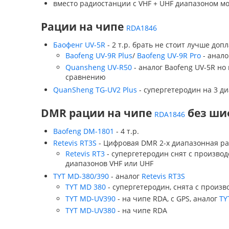
вместо радиостанции с VHF + UHF диапазоном мо
Рации на чипе
RDA1846
Баофенг UV-5R
- 2 т.р. брать не стоит лучше допл
Baofeng UV-9R Plus
/
Baofeng UV-9R Pro
- анало
Quansheng UV-R50
- аналог Baofeng UV-5R н
сравнению
QuanSheng TG-UV2 Plus
- супергетеродин на 3 диа
DMR рации на чипе
без шиф
RDA1846
Baofeng DM-1801
- 4 т.р.
Retevis RT3S
- Цифровая DMR 2-х диапазонная р
Retevis RT3
- супергетеродин снят с производс
диапазонов VHF или UHF
TYT MD-380/390
- аналог
Retevis RT3S
TYT MD 380
- супергетеродин, снята с произв
TYT MD-UV390
- на чипе RDA, с GPS, аналог
TY
TYT MD-UV380
- на чипе RDA