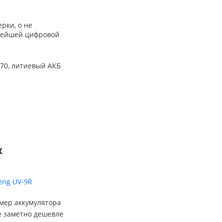
рки, о не
абейшей цифровой
470, литиевый АКБ
х
eng UV-9R
змер аккумулятора
е заметно дешевле