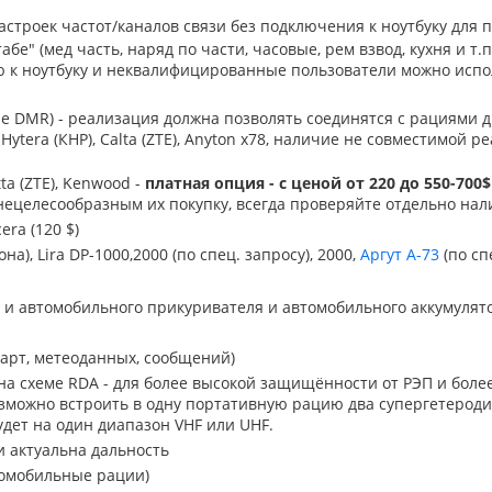
астроек частот/каналов связи без подключения к ноутбуку для 
" (мед часть, наряд по части, часовые, рем взвод, кухня и т.п.
 к ноутбуку и неквалифицированные пользователи можно испо
е DMR) - реализация должна позволять соединятся с рациями д
ytera (КНР), Calta (ZTE), Anyton х78, наличие не совместимой р
ta (ZTE), Kenwood -
платная опция - с ценой от 220 до 550-700$
нецелесообразным их покупку, всегда проверяйте отдельно на
era (120 $)
на), Lira DP-1000,2000 (по спец. запросу), 2000,
Аргут A-73
(по сп
а) и автомобильного прикуривателя и автомобильного аккумулят
карт, метеоданных, сообщений)
 на схеме RDA - для более высокой защищённости от РЭП и боле
озможно встроить в одну портативную рацию два супергетероди
удет на один диапазон VHF или UHF.
и актуальна дальность
томобильные рации)