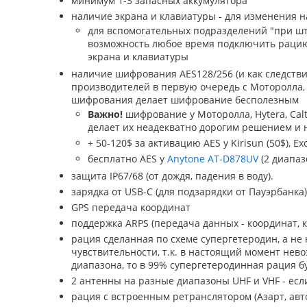
минимум 1-3 запасных аккумулятора
наличие экрана и клавиатуры - для изменения н
для вспомогательных подразделений "при штабе
возможность любое время подключить рацию
экрана и клавиатуры
наличие шифрования AES128/256 (и как следстви
производителей в первую очередь с Моторолла, H
шифрования делает шифрование бесполезным
Важно!
шифрование у Моторолла, Hytera, Calt
делает их неадекватно дорогим решением и 
+ 50-120$ за активацию AES у Kirisun (50$), Exc
бесплатно AES у
Anytone AT-D878UV
(2 диапазо
защита IP67/68 (от дождя, падения в воду).
зарядка от USB-C (для подзарядки от Пауэрбанк
GPS передача координат
поддержка ARPS (передача данных - координат, 
рация сделанная по схеме супергетеродин, а не
чувствительности, т.к. в настоящий момент нев
диапазона, то в 99% супергетеродинная рация б
2 антенны на разные диапазоны UHF и VHF - есл
рация с встроенным ретранслятором (Азарт, ав