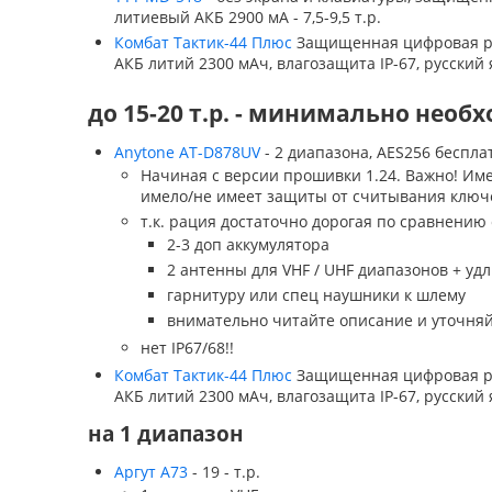
литиевый АКБ 2900 мА - 7,5-9,5 т.р.
Комбат Тактик-44 Плюс
Защищенная цифровая рац
АКБ литий 2300 мАч, влагозащита IP-67, русский 
до 15-20 т.р. - минимально нео
Anytone AT-D878UV
- 2 диапазона, AES256 беспла
Начиная с версии прошивки 1.24. Важно! Име
имело/не имеет защиты от считывания ключей
т.к. рация достаточно дорогая по сравнению
2-3 доп аккумулятора
2 антенны для VHF / UHF диапазонов + уд
гарнитуру или спец наушники к шлему
внимательно читайте описание и уточняйт
нет IP67/68!!
Комбат Тактик-44 Плюс
Защищенная цифровая рац
АКБ литий 2300 мАч, влагозащита IP-67, русский
на 1 диапазон
Аргут А73
- 19 - т.р.