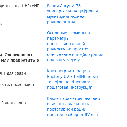
диапазона UHF+VHF,
Рация Аргут А‑78:
универсальная цифровая
мультидиапазонная
радиостанция
)
Основные термины и
параметры
профессиональной
радиосвязи: простое
объяснение и подбор раций
и. Очевидно все
под вашу задачу
или превратить в
Как настроить рацию
UHF для связи
Baofeng UV‑5R MINI через
телефон по Bluetooth:
ости, плохо ловят
пошаговая инструкция
Какие параметры реально
а 3 диапазона
влияют на дальность
портативной рации:
простой разбор от RVtech