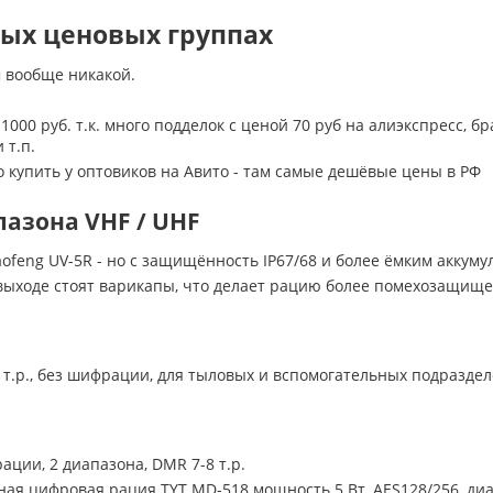
ых ценовых группах
м вообще никакой.
000 руб. т.к. много подделок с ценой 70 руб на алиэкспресс, бр
 т.п.
но купить у оптовиков на Авито - там самые дешёвые цены в РФ
апазона VHF / UHF
aofeng UV-5R - но с защищённость IP67/68 и более ёмким аккум
а выходе стоят варикапы, что делает рацию более помехозащи
 т.р., без шифрации, для тыловых и вспомогательных подразде
ации, 2 диапазона, DMR 7-8 т.р.
ная цифровая рация TYT MD-518 мощность 5 Вт, AES128/256, диа