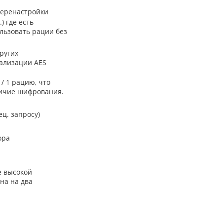
перенастройки
) где есть
льзовать рации без
ругих
еализации AES
/ 1 рацию, что
личие шифрования.
ец. запросу)
ора
е высокой
на на два