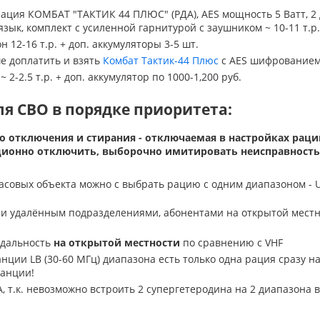
ия КОМБАТ "ТАКТИК 44 ПЛЮС" (РДА), AES мощность 5 Ватт, 2 
язык, комплект с усиленной гарнитурой с заушником ~ 10-11 т.р.
 12-16 т.р. + доп. аккумуляторы 3-5 шт.
ше доплатить и взять
Комбат Тактик-44 Плюс
с AES шифрованием
2-2.5 т.р. + доп. аккумулятор по 1000-1,200 руб.
я СВО в порядке приоритета:
о отключения и стирания - отключаемая в настройках раци
ионно отключить, выборочно имитировать неисправность 
часовых объекта можно с выбрать рацию с одним диапазоном - 
 и удалённым подразделениями, абонентами на открытой местн
я дальность
на открытой местности
по сравнению с VHF
нции LB (30-60 МГц) диапазона есть только одна рация сразу н
танции!
, т.к. невозможно встроить 2 супергетеродина на 2 диапазона в