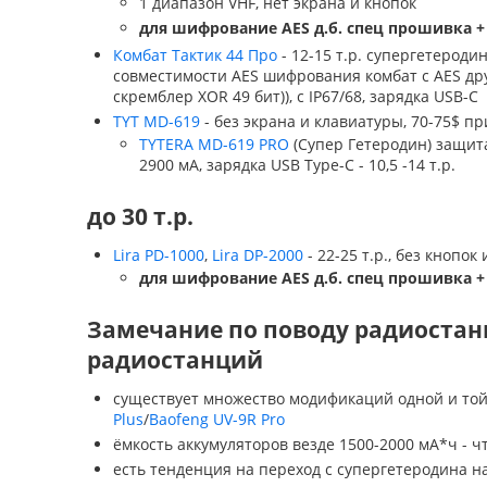
1 диапазон VHF, нет экрана и кнопок
для шифрование AES д.б. спец прошивка +
Комбат Тактик 44 Про
- 12-15 т.р. супергетероди
совместимости AES шифрования комбат с AES дру
скремблер XOR 49 бит)), с IP67/68, зарядка USB-C
TYT MD-619
- без экрана и клавиатуры, 70-75$ пр
TYTERA MD-619 PRO
(Супер Гетеродин) защит
2900 мА, зарядка USB Type-C - 10,5 -14 т.р.
до 30 т.р.
Lira PD-1000
,
Lira DP-2000
- 22-25 т.р., без кнопок
для шифрование AES д.б. спец прошивка +
Замечание по поводу радиостанц
радиостанций
существует множество модификаций одной и той
Plus
/
Baofeng UV-9R Pro
ёмкость аккумуляторов везде 1500-2000 мА*ч - 
есть тенденция на переход с супергетеродина н