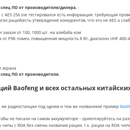
 спец ПО от производителя/дилера.
-
н с AES 256 (не тестировался есть информация, требующая прове
гих раций(есть утверждение конкурентов, что это не AES а сл
и заказе от 100, 1000 шт. на алибаба ком
а от РЭБ помех, повышенная мощность 8 Вт, диапазон UHF 400-
 и экрана
 спец ПО от производителя.
ий Baofeng и всех остальных китайски
 же радиостанции под одним и тем же названием! пример
Baof
чтобы не писали на самом аккумуляторе - ориентируйтесь на ра
а чипы с RDA без смены названия рации, т.к. рации на RDA чип