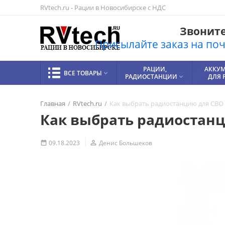
RVtech.ru - Рации в Новосибирске с НДС
Звоните!
Присылайте заказ на почт
РАЦИИ,
АККУ
ВСЕ ТОВАРЫ

РАДИОСТАНЦИИ
ДЛЯ 

Главная
/
RVtech.ru
/
Как выбрать радиостанцию для СВО
Как выбрать радиостан
09.18.2023

Денис Большеков
