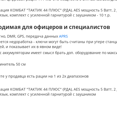
ия КОМБАТ "ТАКТИК 44 ПЛЮС" (РДА), AES мощность 5 Ватт, 2 
язык, комплект с усиленной гарнитурой с заушником - 10 т.р.
бходимая для офицеров и специалистов
тно, DMR, GPS, передача данных
APRS
ется недоработка - ключи могут быть считаны при утере станц
, и показывает их в явном виде!
 с аккумуляторам имеет смысл брать доп. оборудование по мак
линитель 50 см
е у продавца есть рации на 1 из 2х диапазонов
ия КОМБАТ "ТАКТИК 44 ПЛЮС" (РДА), AES мощность 5 Ватт, 2 
 язык, комплект с усиленной гарнитурой с заушником