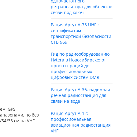
одночастотного
ретранслятора для объектов
связи под ключ
Рация Аргут А‑73 UHF с
сертификатом
транспортной безопасности
СТБ 969
Гид по радиооборудованию
Hytera в Новосибирске: от
простых раций до
профессиональных
цифровых систем DMR
Рация Аргут А‑36: надежная
речная радиостанция для
связи на воде
ем, GPS
Рация Аргут А‑12:
апазонами, но без
профессиональная
/54/33 см на VHF
авиационная радиостанция
VHF