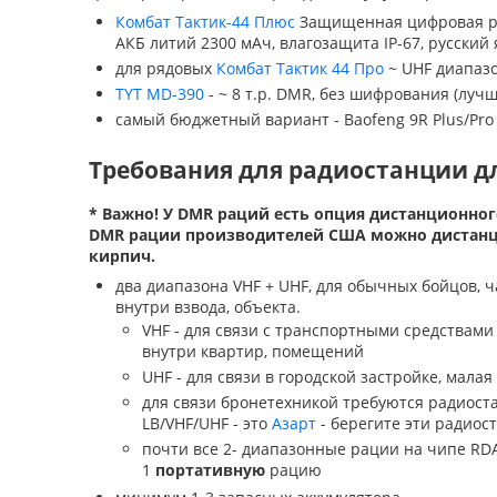
Комбат Тактик-44 Плюс
Защищенная цифровая рац
АКБ литий 2300 мАч, влагозащита IP-67, русский 
для рядовых
Комбат Тактик 44 Про
~ UHF диапазон
TYT MD-390
- ~ 8 т.р. DMR, без шифрования (луч
самый бюджетный вариант - Baofeng 9R Plus/Pro ~ 
Требования для радиостанции дл
* Важно! У DMR раций есть опция дистанционног
DMR рации производителей США можно дистанц
кирпич.
два диапазона VHF + UHF, для обычных бойцов, 
внутри взвода, объекта.
VHF - для связи с транспортными средствами
внутри квартир, помещений
UHF - для связи в городской застройке, мала
для связи бронетехникой требуются радиоста
LB/VHF/UHF - это
Азарт
- берегите эти радиос
почти все 2- диапазонные рации на чипе RDA
1
портативную
рацию