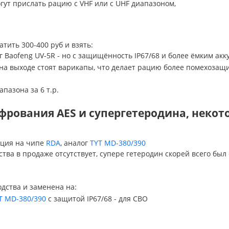
гут прислать рацию с VHF или с UHF диапазоном,
атить 300-400 руб и взять:
г Baofeng UV-5R - но с защищённость IP67/68 и более ёмким ак
о на выходе стоят варикапы, что делает рацию более помехоза
пазона за 6 т.р.
рования AES и супергетеродина, некото
ация на чипе
RDA
, аналог
TYT MD-380/390
тва в продаже отсутствует, супере гетеродин скорей всего был 
одства и заменена на:
T MD-380/390
с защитой IP67/68 - для СВО