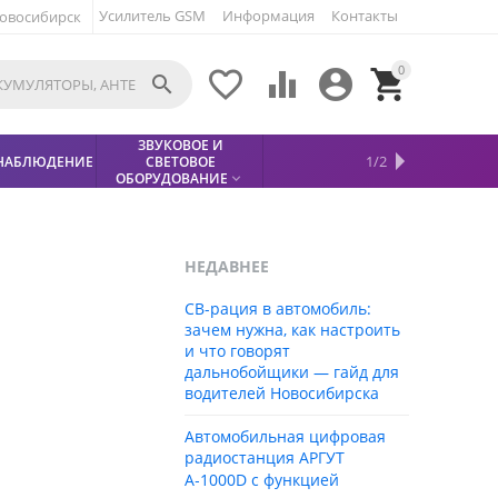
Усилитель GSM
Информация
Контакты
овосибирск
0





ЗВУКОВОЕ И
МЕТАЛЛОДЕТЕКТОР
ХИТЫ
КИСЛОТНЫЕ
1/2
НАБЛЮДЕНИЕ
СВЕТОВОЕ
УСЛУГИ
БЕЗОПАСНОСТЬ
СКИДКИ
НОВИНКИ


АККУМУЛЯТОРЫ
ПРОДАЖ
СФИНКС (SPHINX)

ОБОРУДОВАНИЕ

НЕДАВНЕЕ
CB-рация в автомобиль:
зачем нужна, как настроить
и что говорят
дальнобойщики — гайд для
водителей Новосибирска
Автомобильная цифровая
радиостанция АРГУТ
А‑1000D с функцией