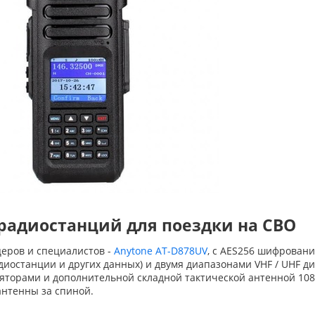
радиостанций для поездки на СВО
еров и специалистов -
Anytone AT-D878UV
, с AES256 шифровани
иостанции и других данных) и двумя диапазонами VHF / UHF ди
уляторами и дополнительной складной тактической антенной 108
антенны за спиной.