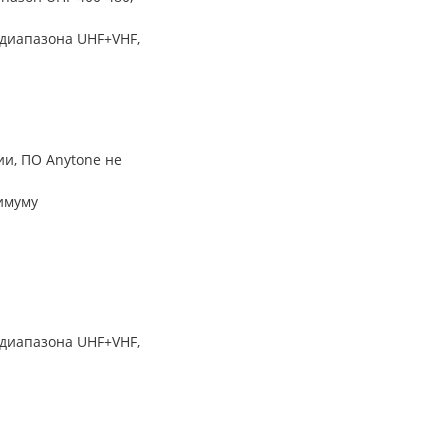
диапазона UHF+VHF,
ии, ПО Anytone не
симуму
диапазона UHF+VHF,