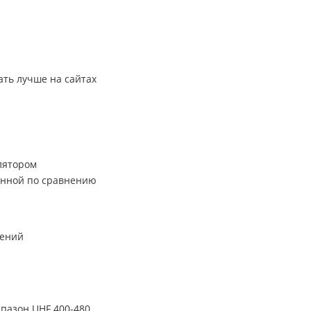
ать лучше на сайтах
улятором
щенной по сравнению
лений
пазон UHF 400-480,