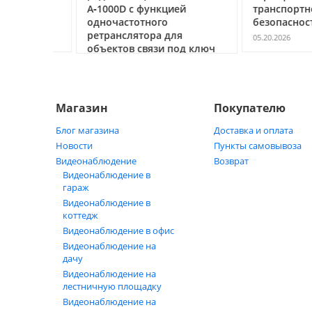
ак
А‑1000D с функцией
транспортной
ь
одночастотного
безопасности С
ретранслятора для
05.20.2026
объектов связи под ключ
05.21.2026
Магазин
Покупателю
Блог магазина
Доставка и оплата
Новости
Пункты самовывоза
Видеонаблюдение
Возврат
Видеонаблюдение в
гараж
Видеонаблюдение в
коттедж
Видеонаблюдение в офис
Видеонаблюдение на
дачу
Видеонаблюдение на
лестничную площадку
Видеонаблюдение на