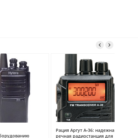
ея


Рация Аргут А‑36: надежная
Рация Ар
удованию
речная радиостанция для
профес