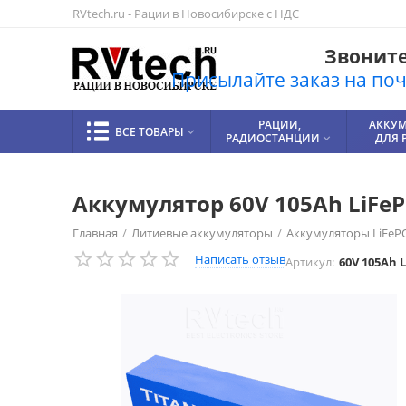
RVtech.ru - Рации в Новосибирске с НДС
Звоните!
Присылайте заказ на почт
РАЦИИ,
АККУ
ВСЕ ТОВАРЫ

РАДИОСТАНЦИИ
ДЛЯ 

Аккумулятор 60V 105Ah LiFe
Главная
/
Литиевые аккумуляторы
/
Аккумуляторы LiFeP
Написать отзыв
Артикул:
60V 105Ah 