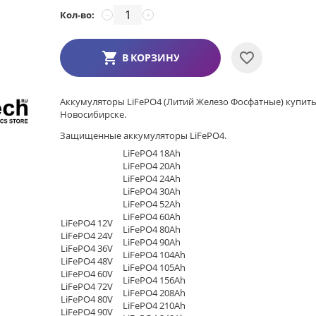
Кол-во:
−
+
В КОРЗИНУ
Аккумуляторы LiFePO4 (Литий Железо Фосфатные) купить
Новосибирске.
Защищенные аккумуляторы LiFePO4.
LiFePO4 18Ah
LiFePO4 20Ah
LiFePO4 24Ah
LiFePO4 30Ah
LiFePO4 52Ah
LiFePO4 60Ah
LiFePO4 12V
LiFePO4 80Ah
LiFePO4 24V
LiFePO4 90Ah
LiFePO4 36V
LiFePO4 104Ah
LiFePO4 48V
LiFePO4 105Ah
LiFePO4 60V
LiFePO4 156Ah
LiFePO4 72V
LiFePO4 208Ah
LiFePO4 80V
LiFePO4 210Ah
LiFePO4 90V