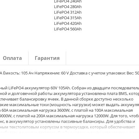
LiFePO4 240Ah
LiFePO4 280Ah
LiFePO4 312Ah
LiFePO4 315Ah
LiFePO4 420Ah
LiFePO4 560Ah
Оплата
Гарантия
A Ёмкость: 105 Ач Напряжение: 60 V Доставка с учетом упаковки: Вес: 50
ый LiFePO4 аккумулятор 60V 105Ah. Собран из двадцати последовател
жной и долговечной работы аккумулятора установлена плата BMS, кото
спечивает балансировку ячеек. В данной сборке доступно несколько
какие максимальные токи (мощность нагрузки) может выдать аккумуля
а 60A максимальная нагрузка 3600W, с платой на 100A максимальная
9000W, с платой на 200A максимальная нагрузка 12000W. Для того, чтоб
с, в аккумулятор установлены пассивные балансиры. Для удобства и
ным текстолитовым корпусом в термоусадке, который обеспечивает
н работать в режиме тягового. Ячейки которые в нём установлены, а та
ельное пропускание больших токов. Такой режим эксплуатации являет