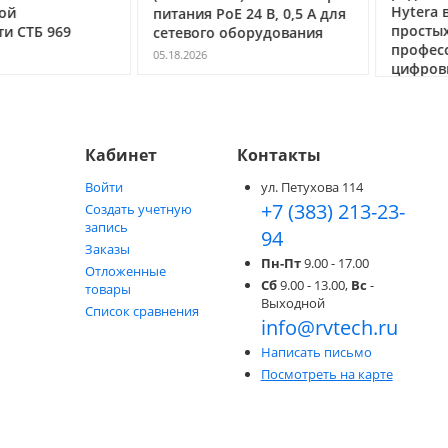
Hytera в Но
питания PoE 24 В, 0,5 А для
простых ра
ТБ 969
сетевого оборудования
профессио
05.18.2026
цифровых с
05.05.2026
Кабинет
Контакты
Войти
ул. Петухова 114
+7 (383) 213-23-
Создать учетную
запись
94
Заказы
Пн-Пт
9.00 - 17.00
Отложенные
Сб
9.00 - 13.00,
Вс
-
товары
Выходной
Список сравнения
info@rvtech.ru
Написать письмо
Посмотреть на карте