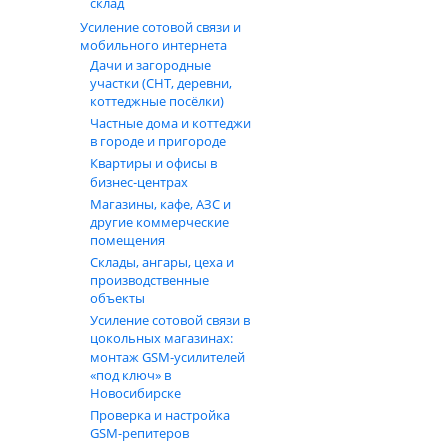
склад
Усиление сотовой связи и
мобильного интернета
Дачи и загородные
участки (СНТ, деревни,
коттеджные посёлки)
Частные дома и коттеджи
в городе и пригороде
Квартиры и офисы в
бизнес‑центрах
Магазины, кафе, АЗС и
другие коммерческие
помещения
Склады, ангары, цеха и
производственные
объекты
Усиление сотовой связи в
цокольных магазинах:
монтаж GSM‑усилителей
«под ключ» в
Новосибирске
Проверка и настройка
GSM-репитеров