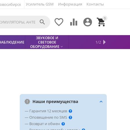
Усилитель GSM
Информация
Контакты
овосибирск
0





ЗВУКОВОЕ И
МЕТАЛЛОДЕТЕКТОР
ХИТЫ
КИСЛОТНЫЕ
1/2
НАБЛЮДЕНИЕ
СВЕТОВОЕ
УСЛУГИ
БЕЗОПАСНОСТЬ
СКИДКИ
НОВИНКИ


АККУМУЛЯТОРЫ
ПРОДАЖ
СФИНКС (SPHINX)

ОБОРУДОВАНИЕ

Наши преимущества
— Гарантия 12 месяцев
— Оповещение по SMS
— Возврат и обмен