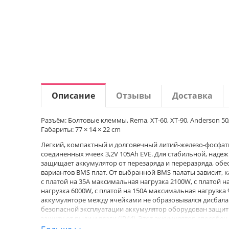
Описание
Отзывы
Доставка
Разъём: Болтовые клеммы, Rema, XT-60, XT-90, Anderson 50
Габариты: 77 × 14 × 22 cm
Легкий, компактный и долговечный литий-железо-фосфатн
соединенных ячеек 3,2V 105Ah EVE. Для стабильной, наде
защищает аккумулятор от перезаряда и переразряда, обе
вариантов BMS плат. От выбранной BMS палаты зависит, 
с платой на 35A максимальная нагрузка 2100W, с платой н
нагрузка 6000W, с платой на 150A максимальная нагрузка 
аккумуляторе между ячейками не образовывался дисбалан
безопасной эксплуатации аккумулятор оборудован защит
защиту от пыли и влаги (IP44). Этот аккумулятор способе
плата BMS которой он комплектуется поддерживают длит