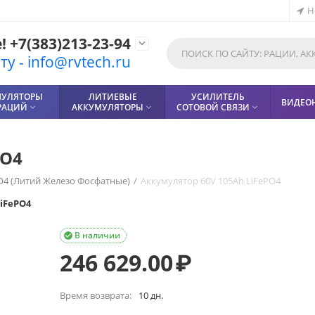
Н
 +7(383)213-23-94

у - info@rvtech.ru
МУЛЯТОРЫ
ЛИТИЕВЫЕ
УСИЛИТЕЛЬ
ВИДЕО
РАЦИЙ
АККУМУЛЯТОРЫ
СОТОВОЙ СВЯЗИ



PO4
O4 (Литий Железо Фосфатные)
/
Аккумулятор 60V 105Ah LiFePO4
LiFePO4
В наличии

246 629.00
₽
Время возврата:
10 дн.