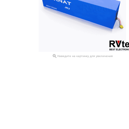

Наведите на картинку для увеличения