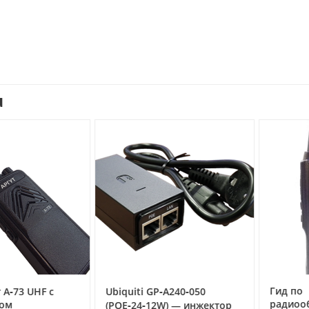
внутреннюю компоновку аккумулятора и изготовить корпус более
яжитесь с нами для получения более детальной консультации о
 аккумулятор 60V 105Ah обладает широким перечнем преимуществ и
с и компактные габариты Высокая токоотдача Полностью отсутствует
плуатации при температуре от -20℃ до +55℃ Низкий саморазряд Батар
веществ. При эксплуатации с полными циклами разряда-заряда
сти, а в типичном режиме – до 8000 циклов.
u
Гид по
3 UHF с
Ubiquiti GP‑A240‑050
радиообор
(POE‑24‑12W) — инжектор