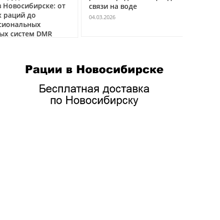
восибирске: от
связи на воде
авиацио
ций до
VHF
04.03.2026
нальных
04.03.2026
истем DMR