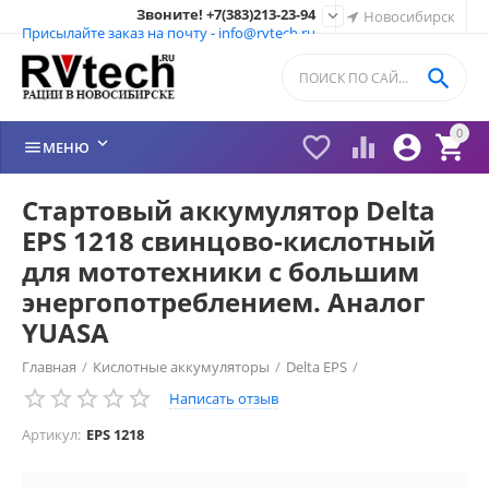
Звоните! +7(383)213-23-94

Новосибирск
Присылайте заказ на почту - info@rvtech.ru

0






МЕНЮ
Стартовый аккумулятор Delta
EPS 1218 cвинцово-кислотный
для мототехники с большим
энергопотреблением. Аналог
YUASA
Главная
/
Кислотные аккумуляторы
/
Delta EPS
/
Написать отзыв
Артикул:
EPS 1218