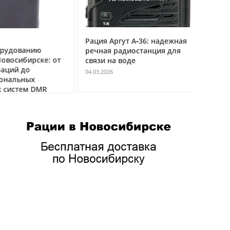
Рация Аргут А‑36: надежная
Рация Ар
удованию
речная радиостанция для
профес
восибирске: от
связи на воде
авиацио
ций до
VHF
04.03.2026
нальных
04.03.2026
истем DMR