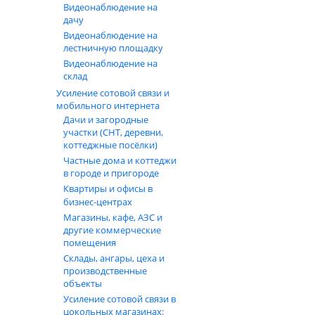
Видеонаблюдение на
дачу
Видеонаблюдение на
лестничную площадку
Видеонаблюдение на
склад
Усиление сотовой связи и
мобильного интернета
Дачи и загородные
участки (СНТ, деревни,
коттеджные посёлки)
Частные дома и коттеджи
в городе и пригороде
Квартиры и офисы в
бизнес‑центрах
Магазины, кафе, АЗС и
другие коммерческие
помещения
Склады, ангары, цеха и
производственные
объекты
Усиление сотовой связи в
цокольных магазинах: