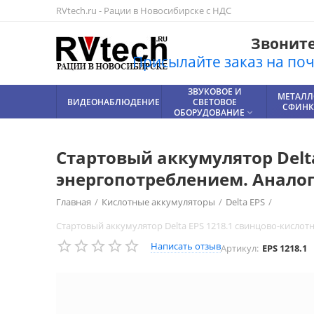
RVtech.ru - Рации в Новосибирске с НДС
Звоните!
Присылайте заказ на почт
УСИЛИТЕЛЬ
ЗВУКОВОЕ И
АККУМУЛЯТОРЫ
ЛИТИЕВЫЕ
ВСЕ
РАЦИИ,
МЕТАЛЛ
ВИДЕОНАБЛЮДЕНИЕ
СОТОВОЙ
СВЕТОВОЕ
РАДИОСТАНЦИИ
АККУМУЛЯТОРЫ
ДЛЯ РАЦИЙ
ТОВАРЫ
СФИНКС




СВЯЗИ
ОБОРУДОВАНИЕ


Стартовый аккумулятор Delt
энергопотреблением. Анало
Главная
/
Кислотные аккумуляторы
/
Delta EPS
/
Стартовый аккумулятор Delta EPS 1218.1 cвинцово-кисло
Написать отзыв
Артикул:
EPS 1218.1