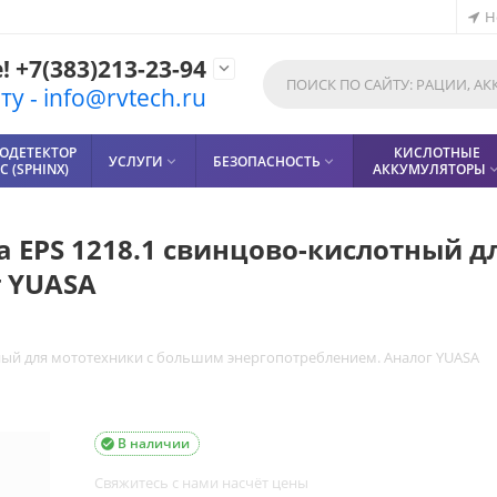
Н
 +7(383)213-23-94

у - info@rvtech.ru
ОДЕТЕКТОР
КИСЛОТНЫЕ
УСЛУГИ
БЕЗОПАСНОСТЬ


 (SPHINX)
АККУМУЛЯТОРЫ
a EPS 1218.1 cвинцово-кислотный 
г YUASA
тный для мототехники с большим энергопотреблением. Аналог YUASA
В наличии

Свяжитесь с нами насчёт цены