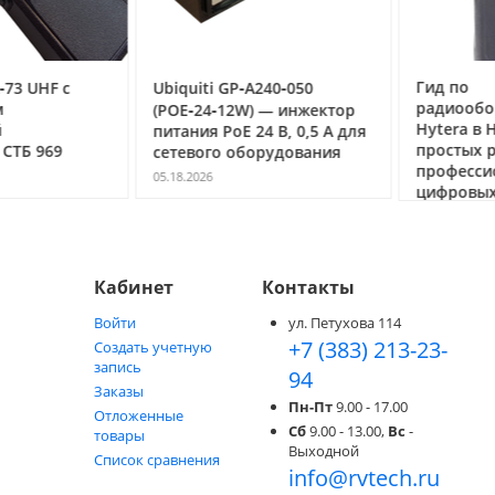
Гид по
3 UHF с
Ubiquiti GP‑A240‑050
радиообор
(POE‑24‑12W) — инжектор
Hytera в Но
питания PoE 24 В, 0,5 А для
простых ра
ТБ 969
сетевого оборудования
профессио
05.18.2026
цифровых с
05.05.2026
Кабинет
Контакты
Войти
ул. Петухова 114
+7 (383) 213-23-
Создать учетную
запись
94
Заказы
Пн-Пт
9.00 - 17.00
Отложенные
Сб
9.00 - 13.00,
Вс
-
товары
Выходной
Список сравнения
info@rvtech.ru