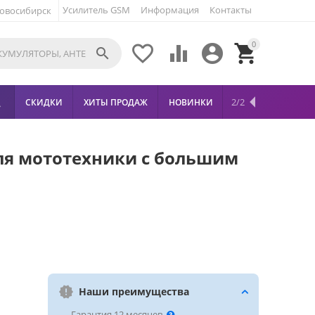
Усилитель GSM
Информация
Контакты
овосибирск
0





2/2
СКИДКИ
ХИТЫ ПРОДАЖ
НОВИНКИ

для мототехники с большим
Наши преимущества
— Гарантия 12 месяцев