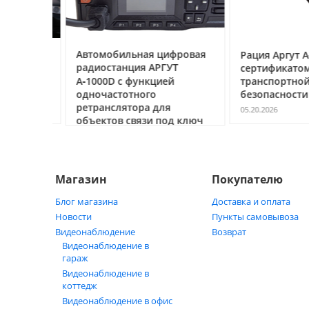
ссе под
Автомобильная цифровая
Рация Аргут А‑7
очему
радиостанция АРГУТ
сертификатом
ак
А‑1000D с функцией
транспортной
ь
одночастотного
безопасности С
ретранслятора для
05.20.2026
объектов связи под ключ
05.21.2026
Магазин
Покупателю
Блог магазина
Доставка и оплата
Новости
Пункты самовывоза
Видеонаблюдение
Возврат
Видеонаблюдение в
гараж
Видеонаблюдение в
коттедж
Видеонаблюдение в офис