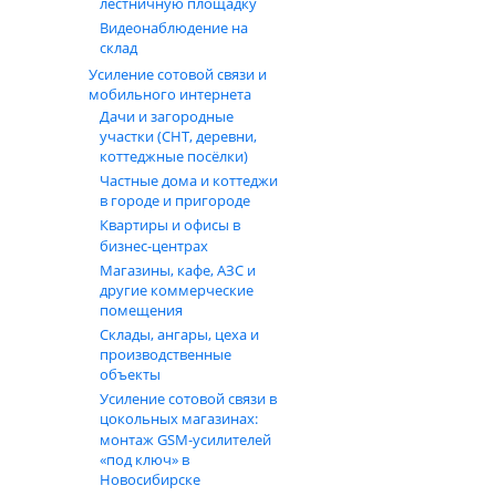
лестничную площадку
Видеонаблюдение на
склад
Усиление сотовой связи и
мобильного интернета
Дачи и загородные
участки (СНТ, деревни,
коттеджные посёлки)
Частные дома и коттеджи
в городе и пригороде
Квартиры и офисы в
бизнес‑центрах
Магазины, кафе, АЗС и
другие коммерческие
помещения
Склады, ангары, цеха и
производственные
объекты
Усиление сотовой связи в
цокольных магазинах:
монтаж GSM‑усилителей
«под ключ» в
Новосибирске