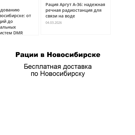
ут А‑36: надежная
Рация Аргут А‑12:
Рация 
диостанция для
профессиональная
униве
оде
авиационная радиостанция
мульт
VHF
радио
04.03.2026
04.03.20