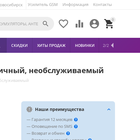
Усилитель GSM
Информация
Контакты
овосибирск
0





2/2
СКИДКИ
ХИТЫ ПРОДАЖ
НОВИНКИ

метичный, необслуживаемый
еобслуживаемый
Наши преимущества
— Гарантия 12 месяцев
— Оповещение по SMS
— Возврат и обмен