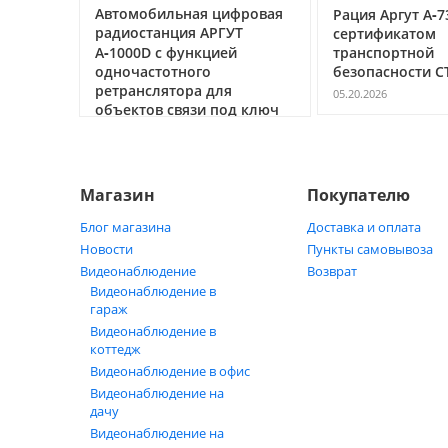
ифровая
Рация Аргут А‑73 UHF с
Ubiquiti GP‑A2
УТ
сертификатом
(POE‑24‑12W) 
ей
транспортной
питания PoE 24
безопасности СТБ 969
сетевого обо
я
05.20.2026
05.18.2026
од ключ
Магазин
Покупателю
Блог магазина
Доставка и оплата
Новости
Пункты самовывоза
Видеонаблюдение
Возврат
Видеонаблюдение в
гараж
Видеонаблюдение в
коттедж
Видеонаблюдение в офис
Видеонаблюдение на
дачу
Видеонаблюдение на