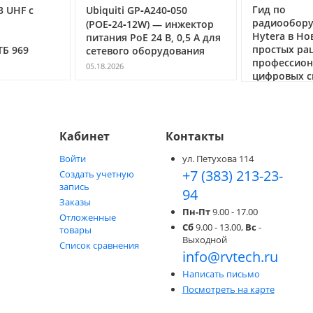
Гид по
40‑050
Рация Арг
радиооборудованию
речная ра
— инжектор
Hytera в Новосибирске: от
связи на в
 В, 0,5 А для
простых раций до
рудования
04.03.2026
профессиональных
цифровых систем DMR
05.05.2026
Кабинет
Контакты
Войти
ул. Петухова 114
+7 (383) 213-23-
Создать учетную
запись
94
Заказы
Пн-Пт
9.00 - 17.00
Отложенные
Сб
9.00 - 13.00,
Вс
-
товары
Выходной
Список сравнения
info@rvtech.ru
Написать письмо
Посмотреть на карте