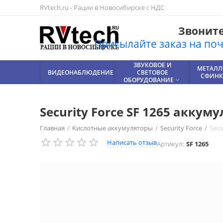
RVtech.ru - Рации в Новосибирске с НДС
Звоните!
Присылайте заказ на почт
УСИЛИТЕЛЬ
ЗВУКОВОЕ И
АККУМУЛЯТОРЫ
ЛИТИЕВЫЕ
ВСЕ
РАЦИИ,
МЕТАЛЛ
ВИДЕОНАБЛЮДЕНИЕ
СОТОВОЙ
СВЕТОВОЕ
РАДИОСТАНЦИИ
АККУМУЛЯТОРЫ
ДЛЯ РАЦИЙ
ТОВАРЫ
СФИНКС




СВЯЗИ
ОБОРУДОВАНИЕ


Security Force SF 1265 акк
Главная
/
Кислотные аккумуляторы
/
Security Force
/
Sec
Написать отзыв
Артикул:
SF 1265