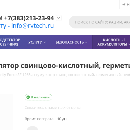
Н
 +7(383)213-23-94

у - info@rvtech.ru
ОДЕТЕКТОР
КИСЛОТНЫЕ
УСЛУГИ
БЕЗОПАСНОСТЬ


 (SPHINX)
АККУМУЛЯТОРЫ
умулятор свинцово-кислотный, гер
urity Force SF 1265 аккумулятор свинцово-кислотный, герметичный, н
В наличии

Свяжитесь с нами насчёт цены
Время возврата:
10 дн.