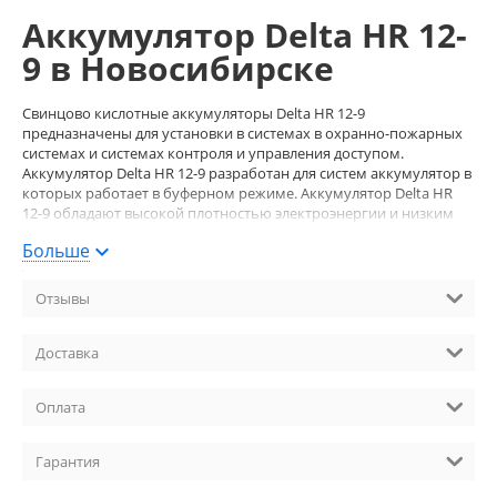
Аккумулятор Delta HR 12-
9 в Новосибирске
Свинцово кислотные аккумуляторы Delta HR 12-9
предназначены для установки в системах в охранно-пожарных
системах и системах контроля и управления доступом.
Аккумулятор Delta HR 12-9 разработан для систем аккумулятор в
которых работает в буферном режиме. Аккумулятор Delta HR
12-9 обладают высокой плотностью электроэнергии и низким
сопротивлением.
Больше
Аккумулятор Delta HR 12-9 являются герметизированными,
необслуживаемыми с системой рекомбинации газов (VRLA).
Отзывы
Изготавливаются по современной технологии. Благодаря
данной технологии аккумуляторы имеют превосходные
разрядные характеристики.
Доставка
Размеры аккумулятора Delta HR 12-9:
Оплата
Высота: 100 мм
Длинна: 151 мм
Ширина: 65 мм
Гарантия
Сферы применения: