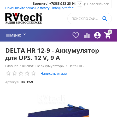
Звоните! +7(383)213-23-94

Новосибирск
Присылайте заказ на почту - info@rvtech.ru

0






МЕНЮ
DELTA HR 12-9 - Аккумулятор
для UPS. 12 V, 9 A
Главная
/
Кислотные аккумуляторы
/
Delta HR
/
Написать отзыв
Артикул:
HR 12-9