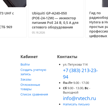
Гид по
3 UHF с
Ubiquiti GP‑A240‑050
радиообор
(POE‑24‑12W) — инжектор
Hytera в Но
питания PoE 24 В, 0,5 А для
простых ра
ТБ 969
сетевого оборудования
профессио
05.18.2026
цифровых с
05.05.2026
Кабинет
Контакты
Войти
ул. Петухова 114
+7 (383) 213-23-
Создать учетную
запись
94
Заказы
Пн-Пт
9.00 - 17.00
Отложенные
Сб
9.00 - 13.00,
Вс
-
товары
Выходной
Список сравнения
info@rvtech.ru
Написать письмо