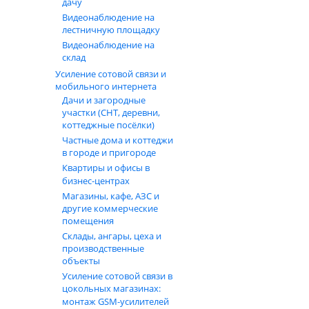
дачу
Видеонаблюдение на
лестничную площадку
Видеонаблюдение на
склад
Усиление сотовой связи и
мобильного интернета
Дачи и загородные
участки (СНТ, деревни,
коттеджные посёлки)
Частные дома и коттеджи
в городе и пригороде
Квартиры и офисы в
бизнес‑центрах
Магазины, кафе, АЗС и
другие коммерческие
помещения
Склады, ангары, цеха и
производственные
объекты
Усиление сотовой связи в
цокольных магазинах:
монтаж GSM‑усилителей