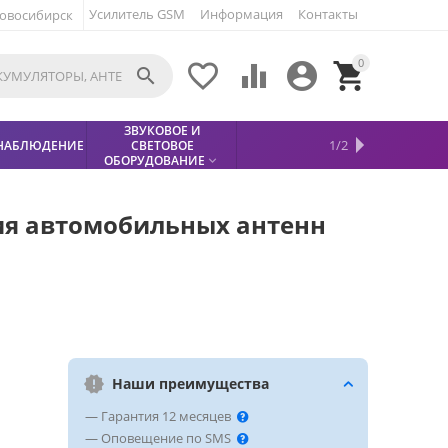
Усилитель GSM
Информация
Контакты
овосибирск
0





ЗВУКОВОЕ И
МЕТАЛЛОДЕТЕКТОР
ХИТЫ
КИСЛОТНЫЕ
1/2
НАБЛЮДЕНИЕ
СВЕТОВОЕ
УСЛУГИ
БЕЗОПАСНОСТЬ
СКИДКИ
НОВИНКИ


АККУМУЛЯТОРЫ
ПРОДАЖ
СФИНКС (SPHINX)

ОБОРУДОВАНИЕ

ния автомобильных антенн
Наши преимущества
— Гарантия 12 месяцев
— Оповещение по SMS