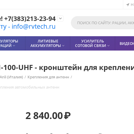
Н
 +7(383)213-23-94

у - info@rvtech.ru
МУЛЯТОРЫ
ЛИТИЕВЫЕ
УСИЛИТЕЛЬ
ВИДЕО
РАЦИЙ
АККУМУЛЯТОРЫ
СОТОВОЙ СВЯЗИ



M-100-UHF - кронштейн для крепле
Anli (Италия)
/
Крепления для антенн
/
репления автомобильных антенн
2 840.00
₽