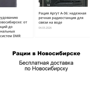
Рация Аргут А‑36: надежная
Рация Ар
удованию
речная радиостанция для
профес
восибирске: от
связи на воде
авиацио
ций до
VHF
04.03.2026
нальных
04.03.2026
истем DMR