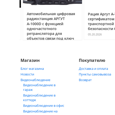
ссе под
Автомобильная цифровая
Рация Аргут А‑7
очему
радиостанция АРГУТ
сертификатом
ак
А‑1000D с функцией
транспортной
ь
одночастотного
безопасности С
ретранслятора для
05.20.2026
объектов связи под ключ
05.21.2026
Магазин
Покупателю
Блог магазина
Доставка и оплата
Новости
Пункты самовывоза
Видеонаблюдение
Возврат
Видеонаблюдение в
гараж
Видеонаблюдение в
коттедж
Видеонаблюдение в офис
Видеонаблюдение на