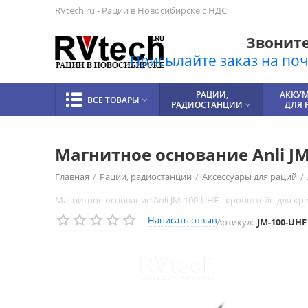
RVtech.ru - Рации в Новосибирске с НДС
Звоните!
Присылайте заказ на почт
РАЦИИ,
АККУ
ВСЕ ТОВАРЫ

РАДИОСТАНЦИИ
ДЛЯ 

Магнитное основание Anli J
Главная
/
Рации, радиостанции
/
Аксессуары для раций
/
Магнитное основание Anli JM-100-UHF - кронштейн для к
Написать отзыв
Артикул:
JM-100-UHF