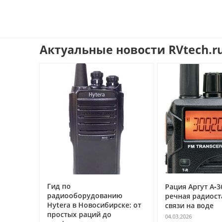
Актуальные новости RVtech.r
Гид по
0
Рация Аргут А‑3
радиооборудованию
речная радиост
жектор
Hytera в Новосибирске: от
связи на воде
5 А для
простых раций до
ания
04.03.2026