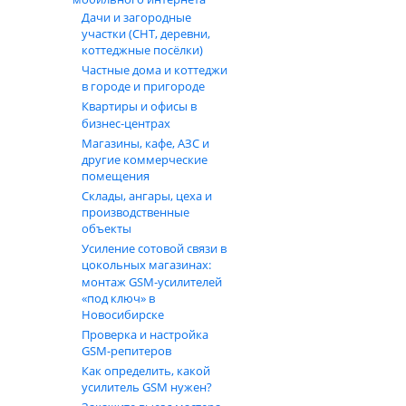
Дачи и загородные
участки (СНТ, деревни,
коттеджные посёлки)
Частные дома и коттеджи
в городе и пригороде
Квартиры и офисы в
бизнес‑центрах
Магазины, кафе, АЗС и
другие коммерческие
помещения
Склады, ангары, цеха и
производственные
объекты
Усиление сотовой связи в
цокольных магазинах:
монтаж GSM‑усилителей
«под ключ» в
Новосибирске
Проверка и настройка
GSM-репитеров
Как определить, какой
усилитель GSM нужен?