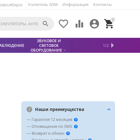
Усилитель GSM
Информация
Контакты
овосибирск
0





ЗВУКОВОЕ И
МЕТАЛЛОДЕТЕКТОР
ХИТЫ
КИСЛОТНЫЕ
1/2
АБЛЮДЕНИЕ
СВЕТОВОЕ
УСЛУГИ
БЕЗОПАСНОСТЬ
СКИДКИ
НОВИНКИ


АККУМУЛЯТОРЫ
ПРОДАЖ
СФИНКС (SPHINX)

ОБОРУДОВАНИЕ

Наши преимущества
— Гарантия 12 месяцев
— Оповещение по SMS
— Возврат и обмен