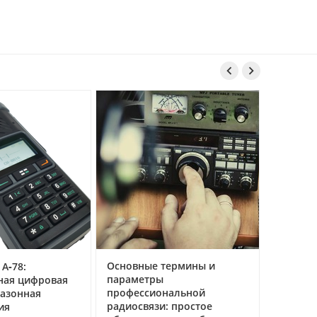


Основные термины и
 А‑78:
параметры
ная цифровая
профессиональной
азонная
радиосвязи: простое
ия