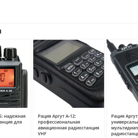
u
6: надежная
Рация Аргут А‑12:
Рация Аргут
анция для
профессиональная
универсаль
авиационная радиостанция
мультидиап
VHF
радиостанц