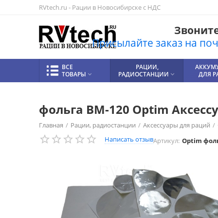
RVtech.ru - Рации в Новосибирске с НДС
Звоните!
Присылайте заказ на почт
ВСЕ
РАЦИИ,
АККУМ
ТОВАРЫ
РАДИОСТАНЦИИ
ДЛЯ 


фольга BM-120 Optim Аксесс
Главная
/
Рации, радиостанции
/
Аксессуары для раций
/
Написать отзыв
Артикул:
Optim фол