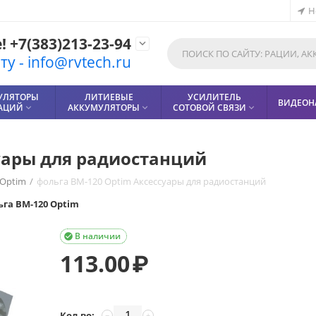
Н
 +7(383)213-23-94

у - info@rvtech.ru
УЛЯТОРЫ
ЛИТИЕВЫЕ
УСИЛИТЕЛЬ
ВИДЕОН
РАЦИЙ
АККУМУЛЯТОРЫ
СОТОВОЙ СВЯЗИ



уары для радиостанций
Optim
/
фольга BM-120 Optim Аксессуары для радиостанций
ьга BM-120 Optim
В наличии

113.00
₽
Кол-во:
−
+