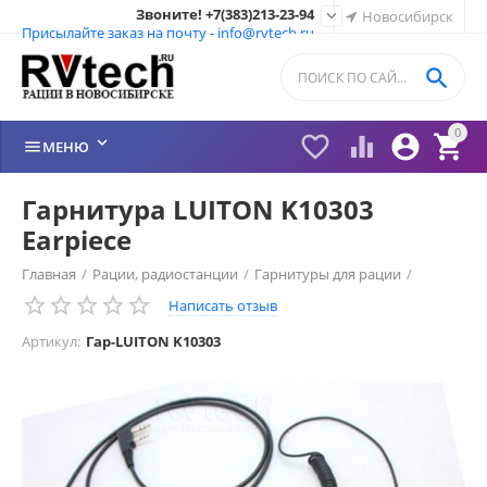
Звоните! +7(383)213-23-94

Новосибирск
Присылайте заказ на почту - info@rvtech.ru

0






МЕНЮ
Гарнитура LUITON K10303
Earpiece
Главная
/
Рации, радиостанции
/
Гарнитуры для рации
/
Написать отзыв
LUITON
/
Артикул:
Гар-LUITON K10303