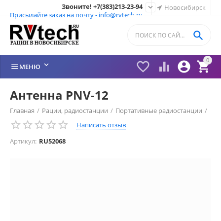
Звоните! +7(383)213-23-94

Новосибирск
Присылайте заказ на почту - info@rvtech.ru

0






МЕНЮ
Антенна PNV-12
Главная
/
Рации, радиостанции
/
Портативные радиостанции
/
Написать отзыв
Рации Аргут (Россия)
/
Антенна Аргут
/
Артикул:
RU52068