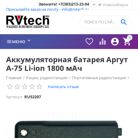
Звоните! +7(383)213-23-94

Новосибирск
Присылайте заказ на почту - info@rvtech.ru

0






МЕНЮ
Аккумуляторная батарея Аргут
А-75 Li-ion 1800 мАч
Главная
/
Рации, радиостанции
/
Портативные радиостанции
/
Написать отзыв
Рации Аргут (Россия)
/
Аккумуляторы Аргут
/
Артикул:
RU52207