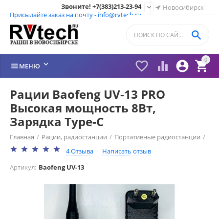
Звоните! +7(383)213-23-94

Новосибирск
Присылайте заказ на почту - info@rvtech.ru

0






МЕНЮ
Рации Baofeng UV-13 PRO
Высокая мощность 8Вт,
Зарядка Type-C
Главная
/
Рации, радиостанции
/
Портативные радиостанции
/
4 Отзыва
Написать отзыв
Рации Baofeng Китай
/
Рации Baofeng
/
Артикул:
Baofeng UV-13