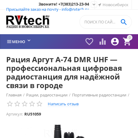
Звоните! +7(383)213-23-94

Новосибирск
Присылайте заказ на почту - info@rvtech.ru

0






МЕНЮ
Рация Аргут А‑74 DMR UHF —
профессиональная цифровая
радиостанция для надёжной
связи в городе
Главная
/
Рации, радиостанции
/
Портативные радиостанции
/
Написать отзыв
Рации Аргут (Россия)
/
Рации Аргут
/
Артикул:
RU51059