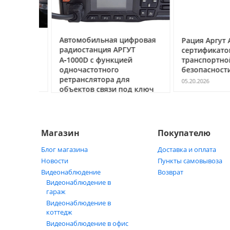
ссе под
Автомобильная цифровая
Рация Аргут А‑7
очему
радиостанция АРГУТ
сертификатом
ак
А‑1000D с функцией
транспортной
ь
одночастотного
безопасности С
ретранслятора для
05.20.2026
объектов связи под ключ
05.21.2026
Магазин
Покупателю
Блог магазина
Доставка и оплата
Новости
Пункты самовывоза
Видеонаблюдение
Возврат
Видеонаблюдение в
гараж
Видеонаблюдение в
коттедж
Видеонаблюдение в офис