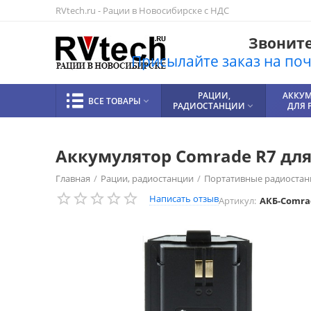
RVtech.ru - Рации в Новосибирске с НДС
Звоните!
Присылайте заказ на почт
РАЦИИ,
АККУ
ВСЕ ТОВАРЫ

РАДИОСТАНЦИИ
ДЛЯ 

Аккумулятор Comrade R7 для
Главная
/
Рации, радиостанции
/
Портативные радиостан
Написать отзыв
Артикул:
АКБ-Comra