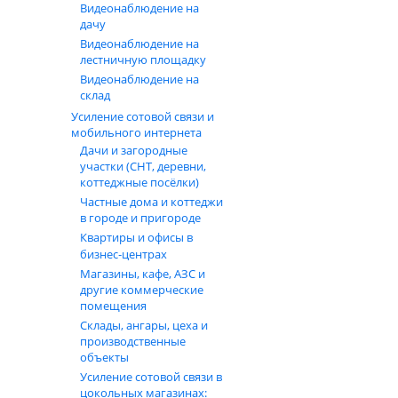
Видеонаблюдение на
дачу
Видеонаблюдение на
лестничную площадку
Видеонаблюдение на
склад
Усиление сотовой связи и
мобильного интернета
Дачи и загородные
участки (СНТ, деревни,
коттеджные посёлки)
Частные дома и коттеджи
в городе и пригороде
Квартиры и офисы в
бизнес‑центрах
Магазины, кафе, АЗС и
другие коммерческие
помещения
Склады, ангары, цеха и
производственные
объекты
Усиление сотовой связи в
цокольных магазинах: