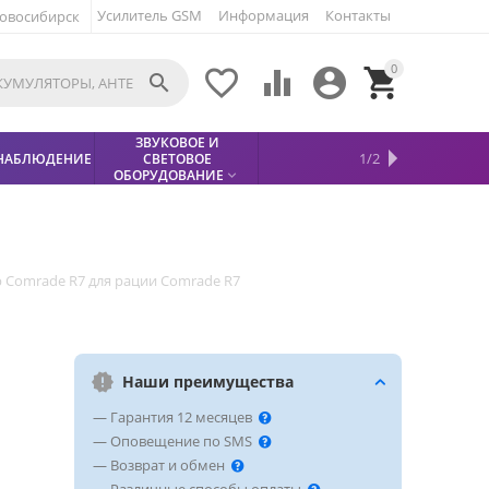
Усилитель GSM
Информация
Контакты
овосибирск
0





ЗВУКОВОЕ И
МЕТАЛЛОДЕТЕКТОР
ХИТЫ
КИСЛОТНЫЕ
1/2
НАБЛЮДЕНИЕ
СВЕТОВОЕ
УСЛУГИ
БЕЗОПАСНОСТЬ
СКИДКИ
НОВИНКИ


АККУМУЛЯТОРЫ
ПРОДАЖ
СФИНКС (SPHINX)

ОБОРУДОВАНИЕ

 Comrade R7 для рации Comrade R7
Наши преимущества
— Гарантия 12 месяцев
— Оповещение по SMS
— Возврат и обмен