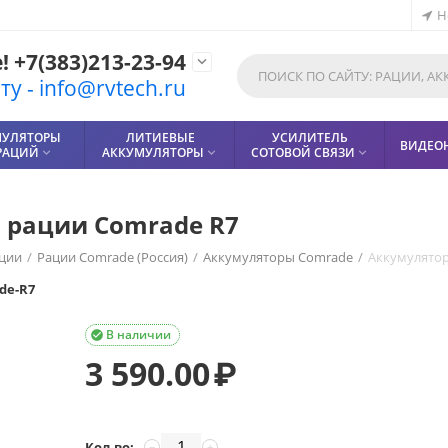
Н
 +7(383)213-23-94

у - info@rvtech.ru
МУЛЯТОРЫ
ЛИТИЕВЫЕ
УСИЛИТЕЛЬ
ВИДЕО
РАЦИЙ
АККУМУЛЯТОРЫ
СОТОВОЙ СВЯЗИ



 рации Comrade R7
ции
/
Рации Comrade (Россия)
/
Аккумуляторы Comrade
/
Аккумулятор
de-R7
В наличии

3 590.00
₽
Кол-во:
−
+