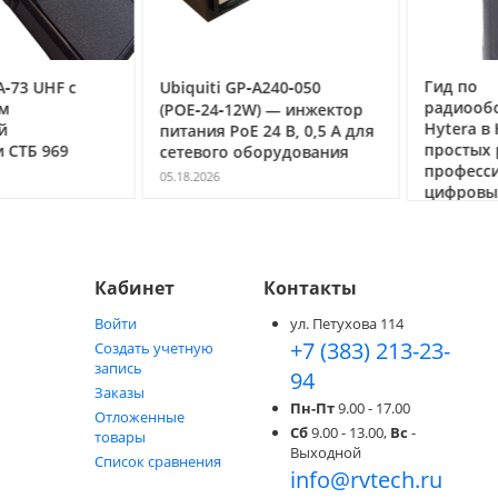
Гид по
3 UHF с
Ubiquiti GP‑A240‑050
радиообор
(POE‑24‑12W) — инжектор
Hytera в Но
питания PoE 24 В, 0,5 А для
простых ра
ТБ 969
сетевого оборудования
профессио
05.18.2026
цифровых с
05.05.2026
Кабинет
Контакты
Войти
ул. Петухова 114
+7 (383) 213-23-
Создать учетную
запись
94
Заказы
Пн-Пт
9.00 - 17.00
Отложенные
Сб
9.00 - 13.00,
Вс
-
товары
Выходной
Список сравнения
info@rvtech.ru