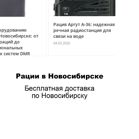
Рация Аргут А‑36: надежная
Рация Ар
удованию
речная радиостанция для
профес
восибирске: от
связи на воде
авиацио
ций до
VHF
04.03.2026
нальных
04.03.2026
истем DMR