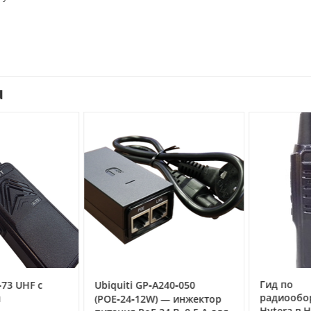
u
Гид по
3 UHF с
Ubiquiti GP‑A240‑050
радиообор
(POE‑24‑12W) — инжектор
Hytera в Но