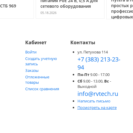
питания PoE 24 В, 0,5 А для
простых ра
ТБ 969
сетевого оборудования
профессио
05.18.2026
цифровых с
05.05.2026
Кабинет
Контакты
Войти
ул. Петухова 114
+7 (383) 213-23-
Создать учетную
запись
94
Заказы
Пн-Пт
9.00 - 17.00
Отложенные
Сб
9.00 - 13.00,
Вс
-
товары
Выходной
Список сравнения
info@rvtech.ru
Написать письмо
Посмотреть на карте