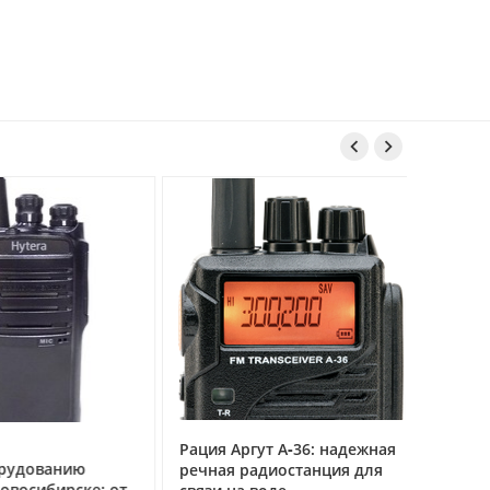


Рация Аргут А‑36: надежная
Рация Ар
удованию
речная радиостанция для
профес
восибирске: от