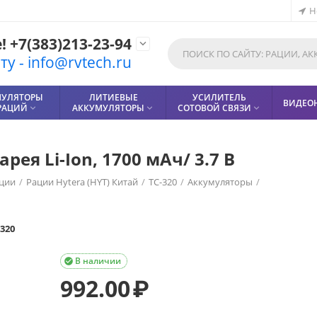
Н
 +7(383)213-23-94

у - info@rvtech.ru
МУЛЯТОРЫ
ЛИТИЕВЫЕ
УСИЛИТЕЛЬ
ВИДЕО
РАЦИЙ
АККУМУЛЯТОРЫ
СОТОВОЙ СВЯЗИ



рея Li-Ion, 1700 мАч/ 3.7 В
ции
/
Рации Hytera (HYT) Китай
/
TC-320
/
Аккумуляторы
/
-320
В наличии

992.00
₽