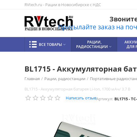
RVtech.ru - Рации в Новосибирске с НДС
Звоните!
Присылайте заказ на почт
РАЦИИ,
АККУ
ВСЕ ТОВАРЫ

РАДИОСТАНЦИИ
ДЛЯ 

BL1715 - Аккумуляторная бата
Главная
/
Рации, радиостанции
/
Портативные радиостан
BL1715 - Аккумуляторная батарея Li-Ion, 1700 мАч/ 3.7 В
Написать отзыв
Артикул:
BL1715 - TC