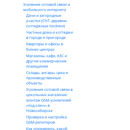
Усиление сотовой связи и
мобильного интернета
Дачи и загородные
участки (СНТ, деревни,
коттеджные посёлки)
Частные дома и коттеджи
в городе и пригороде
Квартиры и офисы в
бизнес‑центрах
Магазины, кафе, АЗС и
другие коммерческие
помещения
Склады, ангары, цеха и
производственные
объекты
Усиление сотовой связи в
цокольных магазинах:
монтаж GSM‑усилителей
«под ключ» в
Новосибирске
Проверка и настройка
GSM-репитеров
Как определить, какой