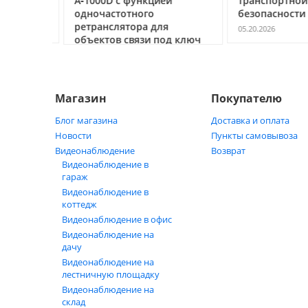
А‑1000D с функцией
транспортной
ь
одночастотного
безопасности С
ретранслятора для
05.20.2026
объектов связи под ключ
05.21.2026
Магазин
Покупателю
Блог магазина
Доставка и оплата
Новости
Пункты самовывоза
Видеонаблюдение
Возврат
Видеонаблюдение в
гараж
Видеонаблюдение в
коттедж
Видеонаблюдение в офис
Видеонаблюдение на
дачу
Видеонаблюдение на
лестничную площадку
Видеонаблюдение на
склад