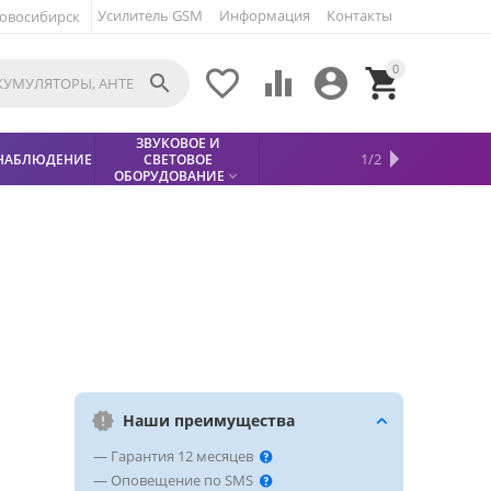
Усилитель GSM
Информация
Контакты
овосибирск
0





ЗВУКОВОЕ И
МЕТАЛЛОДЕТЕКТОР
ХИТЫ
КИСЛОТНЫЕ
1/2
НАБЛЮДЕНИЕ
СВЕТОВОЕ
УСЛУГИ
БЕЗОПАСНОСТЬ
СКИДКИ
НОВИНКИ


АККУМУЛЯТОРЫ
ПРОДАЖ
СФИНКС (SPHINX)

ОБОРУДОВАНИЕ

Наши преимущества
— Гарантия 12 месяцев
— Оповещение по SMS