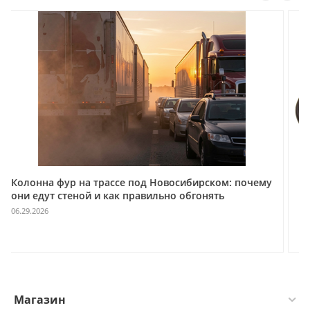
овосибирском: почему
Автомобильная цифровая радиост
ьно обгонять
А‑1000D с функцией одночастотно
для объектов связи под ключ
05.21.2026
Магазин