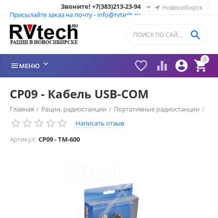
Звоните! +7(383)213-23-94

Новосибирск
Присылайте заказ на почту - info@rvtech.ru

0






МЕНЮ
CP09 - Кабель USB-COM
Главная
/
Рации, радиостанции
/
Портативные радиостанции
/
Написать отзыв
Рации Hytera (HYT) Китай
/
TM-600
/
Артикул:
CP09 - TM-600