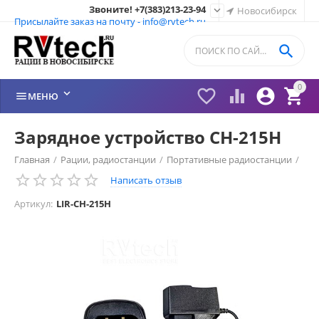
Звоните! +7(383)213-23-94

Новосибирск
Присылайте заказ на почту - info@rvtech.ru

0






МЕНЮ
Зарядное устройство CH-215H
Главная
/
Рации, радиостанции
/
Портативные радиостанции
/
Написать отзыв
Рации ЛИРА (LiRA) Россия
/
Зарядные устройства Lira
/
Артикул:
LIR-CH-215H