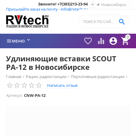
Звоните! +7(383)213-23-94

Новосибирск
Присылайте заказ на почту - info@rvtech.ru

0






МЕНЮ
Удлиняющие вставки SCOUT
PA-12 в Новосибирске
Главная
/
Рации, радиостанции
/
Портативные радиостанции
/
Написать отзыв
Рации SCOUT (Италия)
/
Удлиняющие вставки SCOUT
/
Артикул:
CNW-PA-12