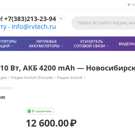
Н
 +7(383)213-23-94

у - info@rvtech.ru
УЛЯТОРЫ
ЛИТИЕВЫЕ
УСИЛИТЕЛЬ
ВИДЕОН
РАЦИЙ
АККУМУЛЯТОРЫ
СОТОВОЙ СВЯЗИ



 10 Вт, АКБ 4200 mAh — Новосибирс
ции
/
Рации Vostok (Россия)
/
Рации Vostok
/
сибирск
105
В наличии

12 600.00
₽