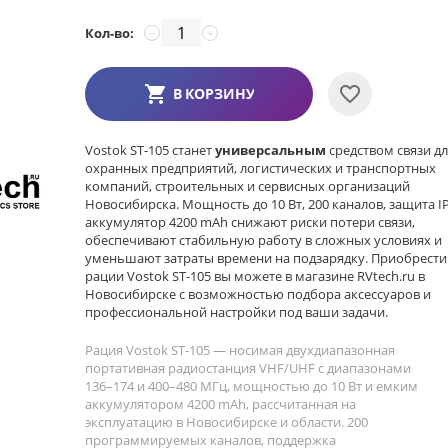
Кол-во:
−
+
В КОРЗИНУ
Vostok ST-105 станет
универсальным
средством связи д
охранных предприятий, логистических и транспортных
компаний, строительных и сервисных организаций
Новосибирска. Мощность до 10 Вт, 200 каналов, защита I
аккумулятор 4200 mAh снижают риски потери связи,
обеспечивают стабильную работу в сложных условиях и
уменьшают затраты времени на подзарядку. Приобрести
рации Vostok ST-105 вы можете в магазине RVtech.ru в
Новосибирске с возможностью подбора аксессуаров и
профессиональной настройки под ваши задачи.
Рация Vostok ST-105 — носимая двухдиапазонная
портативная радиостанция VHF/UHF с диапазонами
136–174 и 400–480 МГц, мощностью до 10 Вт и емким
аккумулятором 4200 mAh, рассчитанная на
эксплуатацию в Новосибирске и области. 200
программируемых каналов, поддержка