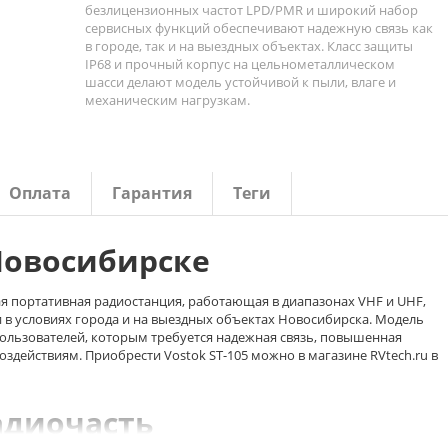
безлицензионных частот LPD/PMR и широкий набор
сервисных функций обеспечивают надежную связь как
в городе, так и на выездных объектах. Класс защиты
IP68 и прочный корпус на цельнометаллическом
шасси делают модель устойчивой к пыли, влаге и
механическим нагрузкам.
Оплата
Гарантия
Теги
 Новосибирске
я портативная радиостанция, работающая в диапазонах VHF и UHF,
 в условиях города и на выездных объектах Новосибирска. Модель
льзователей, которым требуется надежная связь, повышенная
здействиям. Приобрести Vostok ST-105 можно в магазине RVtech.ru в
адиочасть