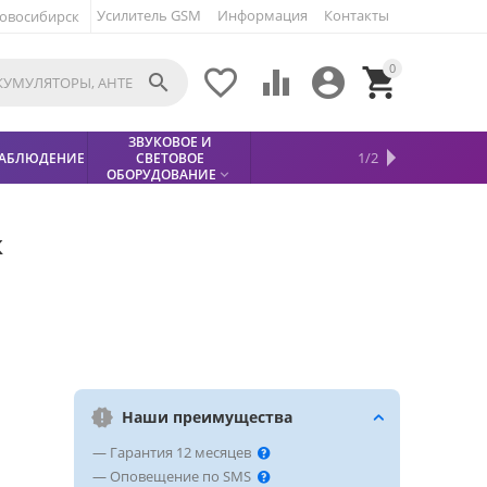
Усилитель GSM
Информация
Контакты
овосибирск
0





ЗВУКОВОЕ И
МЕТАЛЛОДЕТЕКТОР
ХИТЫ
КИСЛОТНЫЕ
1/2
АБЛЮДЕНИЕ
СВЕТОВОЕ
УСЛУГИ
БЕЗОПАСНОСТЬ
СКИДКИ
НОВИНКИ


АККУМУЛЯТОРЫ
ПРОДАЖ
СФИНКС (SPHINX)

ОБОРУДОВАНИЕ

к
Наши преимущества
— Гарантия 12 месяцев
— Оповещение по SMS