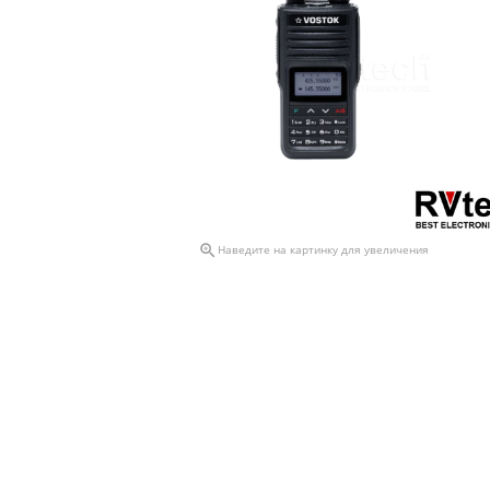

Наведите на картинку для увеличения