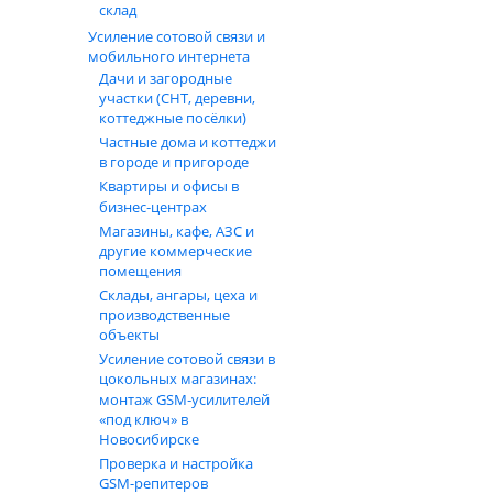
подбор гарнитур, выносных микрофонов и антенн.
склад
Усиление сотовой связи и
Области применения в
мобильного интернета
Дачи и загородные
RVtech.ru
участки (СНТ, деревни,
коттеджные посёлки)
Благодаря высокой мощности, защите IP68, емкому аккум
Частные дома и коттеджи
охранных предприятий, логистических и транспортных 
в городе и пригороде
сервисных служб Новосибирска. Модель также востребова
Квартиры и офисы в
отдыхе и в районах со слабым покрытием сотовой связи.
бизнес‑центрах
адаптировать радиостанцию под различные сценарии исп
Магазины, кафе, АЗС и
другие коммерческие
Приобрести рации Vostok ST-105 вы можете в магазине RV
помещения
Специалисты RVtech.ru помогут подобрать оптимальное к
задач вашего предприятия или проекта. Это позволит бы
Склады, ангары, цеха и
и Новосибирской области.
производственные
объекты
Усиление сотовой связи в
цокольных магазинах:
монтаж GSM‑усилителей
«под ключ» в
Новосибирске
Проверка и настройка
GSM-репитеров