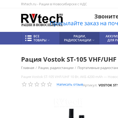
RVtech.ru - Рации в Новосибирске с НДС
Звоните!
Присылайте заказ на почт
ВСЕ
РАЦИИ,
АККУМ
ТОВАРЫ
РАДИОСТАНЦИИ
ДЛЯ 


Рация Vostok ST-105 VHF/UHF
Главная
/
Рации, радиостанции
/
Портативные радиостан
Рация Vostok ST-105 VHF/UHF 10 Вт, АКБ 4200 mAh — Ново
Написать отзыв
Артикул:
VOSTOK ST