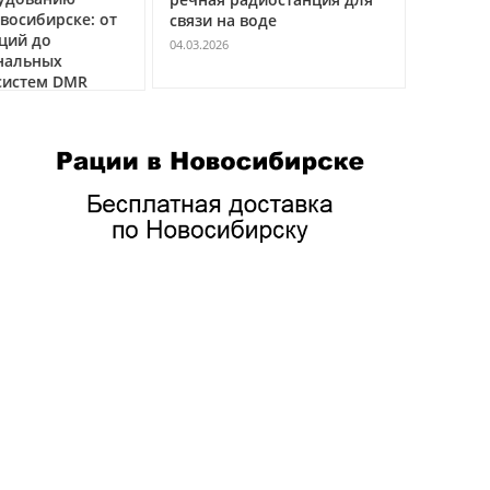
восибирске: от
связи на воде
авиацио
ций до
VHF
04.03.2026
нальных
04.03.2026
истем DMR
 и
».
ских
о
теля