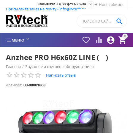
Звоните! +7(383)213-23-94

Новосибирск
Присылайте заказ на почту - info@rvtech.ru

0






МЕНЮ
Anzhee PRO H6x60Z LINE (ᅠ)
Главная
/
Звуковое и световое оборудование
/
Написать отзыв
Anzhee и PROCBET
/
Вращающиеся головы
/
Артикул:
00-00001868