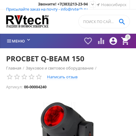
Звоните! +7(383)213-23-94

Новосибирск
Присылайте заказ на почту - info@rvtech.ru

0






МЕНЮ
PROCBET Q-BEAM 150
Главная
/
Звуковое и световое оборудование
/
Написать отзыв
Anzhee и PROCBET
/
Вращающиеся головы
/
Артикул:
00-00004240