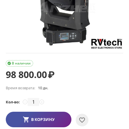
В наличии

98 800.00
₽
Время возврата:
10 дн.
Кол-во:
−
+
В КОРЗИНУ