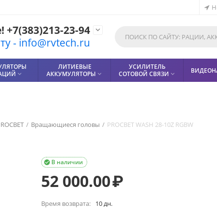
Н
 +7(383)213-23-94

у - info@rvtech.ru
УЛЯТОРЫ
ЛИТИЕВЫЕ
УСИЛИТЕЛЬ
ВИДЕОН
РАЦИЙ
АККУМУЛЯТОРЫ
СОТОВОЙ СВЯЗИ



PROCBET
/
Вращающиеся головы
/
PROCBET WASH 28-10Z RGBW
В наличии

52 000.00
₽
Время возврата:
10 дн.