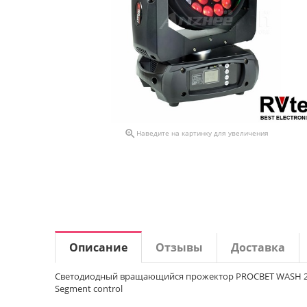

Наведите на картинку для увеличения
Описание
Отзывы
Доставка
Cветодиодный вращающийся прожектор PROCBET WASH 28-10Z
Segment control