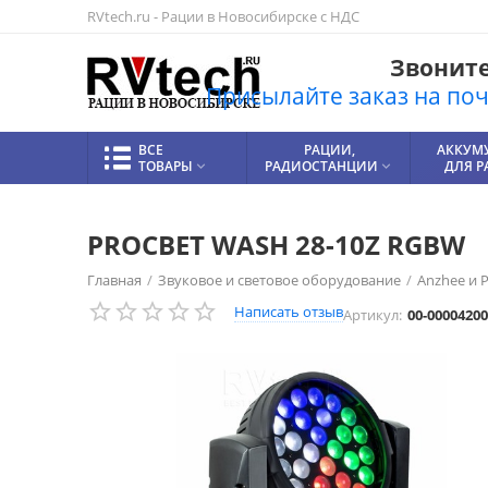
RVtech.ru - Рации в Новосибирске с НДС
Звоните!
Присылайте заказ на почт
ВСЕ
РАЦИИ,
АККУМ
ТОВАРЫ
РАДИОСТАНЦИИ
ДЛЯ 


PROCBET WASH 28-10Z RGBW
Главная
/
Звуковое и световое оборудование
/
Anzhee и 
Написать отзыв
Артикул:
00-00004200