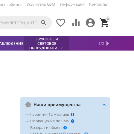
Усилитель GSM
Информация
Контакты
овосибирск
0





ЗВУКОВОЕ И
МЕТАЛЛОДЕТЕКТОР
ХИТЫ
КИСЛОТНЫЕ
1/2
АБЛЮДЕНИЕ
СВЕТОВОЕ
УСЛУГИ
БЕЗОПАСНОСТЬ
СКИДКИ
НОВИНКИ


АККУМУЛЯТОРЫ
ПРОДАЖ
СФИНКС (SPHINX)

ОБОРУДОВАНИЕ

Наши преимущества
— Гарантия 12 месяцев
— Оповещение по SMS
— Возврат и обмен