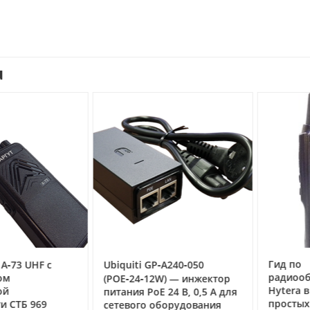
u
Гид по
3 UHF с
Ubiquiti GP‑A240‑050
радиообор
(POE‑24‑12W) — инжектор
Hytera в Но
питания PoE 24 В, 0,5 А для
простых ра
ТБ 969
сетевого оборудования