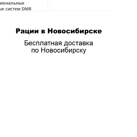
нальных
04.03.2026
истем DMR