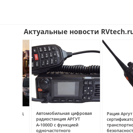
Актуальные новости RVtech.r
ссе под
Автомобильная цифровая
Рация Аргут А‑7
очему
радиостанция АРГУТ
сертификатом
ак
А‑1000D с функцией
транспортной
ь
одночастотного
безопасности С