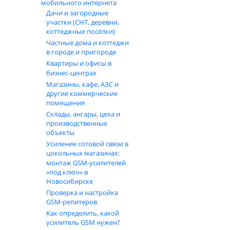
мобильного интернета
Дачи и загородные
участки (СНТ, деревни,
коттеджные посёлки)
Частные дома и коттеджи
в городе и пригороде
Квартиры и офисы в
бизнес‑центрах
Магазины, кафе, АЗС и
другие коммерческие
помещения
Склады, ангары, цеха и
производственные
объекты
Усиление сотовой связи в
цокольных магазинах:
монтаж GSM‑усилителей
«под ключ» в
Новосибирске
Проверка и настройка
GSM-репитеров
Как определить, какой
усилитель GSM нужен?