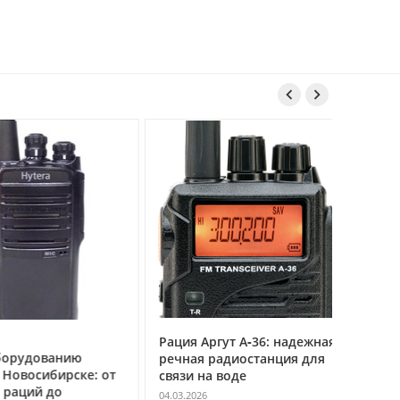


Рация Аргут А‑36: надежная
Рация Ар
удованию
речная радиостанция для
профес
восибирске: от
связи на воде
авиацио
ций до
VHF
04.03.2026