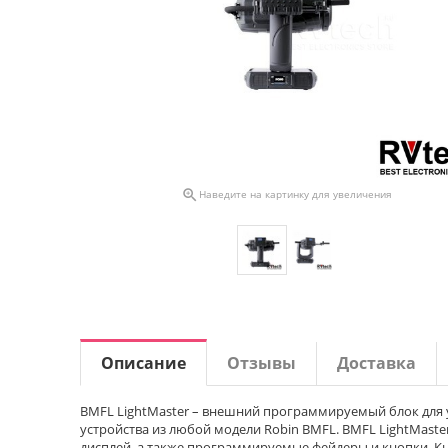

Наведите на картинку для увеличения
Описание
Отзывы
Доставка
BMFL LightMaster – внешний программируемый блок для 
устройства из любой модели Robin BMFL. BMFL LightMaste
дисплей, а также программируемые фейдеры и кнопки. К