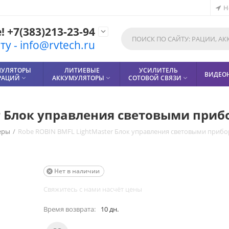
Н
 +7(383)213-23-94

у - info@rvtech.ru
МУЛЯТОРЫ
ЛИТИЕВЫЕ
УСИЛИТЕЛЬ
ВИДЕО
РАЦИЙ
АККУМУЛЯТОРЫ
СОТОВОЙ СВЯЗИ



r Блок управления световыми при
еры
/
Robe ROBIN BMFL LightMaster Блок управления световыми приб
Нет в наличии

Свяжитесь с нами насчёт цены
Время возврата:
10 дн.