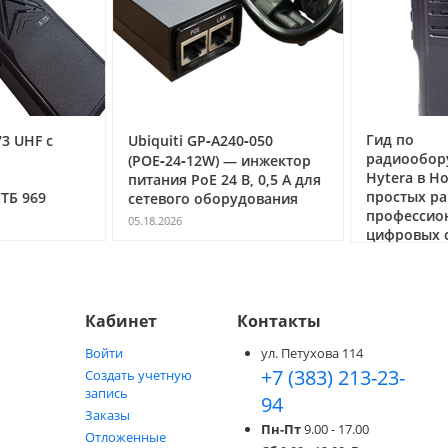
Гид по
3 UHF с
Ubiquiti GP‑A240‑050
радиообор
(POE‑24‑12W) — инжектор
Hytera в Но
питания PoE 24 В, 0,5 А для
простых ра
ТБ 969
сетевого оборудования
профессио
05.18.2026
цифровых с
05.05.2026
Кабинет
Контакты
Войти
ул. Петухова 114
+7 (383) 213-23-
Создать учетную
запись
94
Заказы
Пн-Пт
9.00 - 17.00
Отложенные