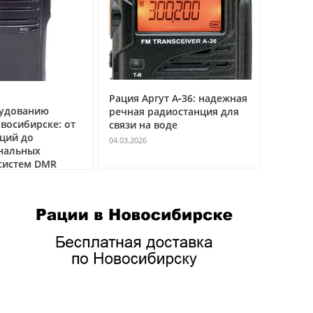
Рация Аргут А‑36: надежная
Рация Ар
удованию
речная радиостанция для
профес
восибирске: от
связи на воде
авиацио
ций до
VHF
04.03.2026
нальных
04.03.2026
истем DMR