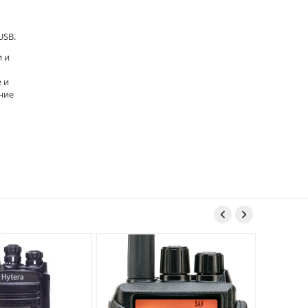
USB.
 и
 и
ение

