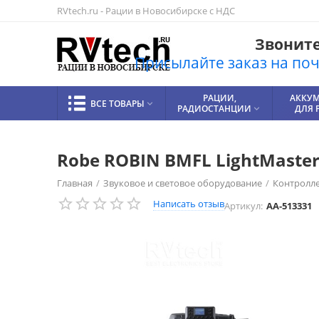
RVtech.ru - Рации в Новосибирске с НДС
Звоните!
Присылайте заказ на почт
РАЦИИ,
АККУ
ВСЕ ТОВАРЫ

РАДИОСТАНЦИИ
ДЛЯ 

Robe ROBIN BMFL LightMaste
Главная
/
Звуковое и световое оборудование
/
Контролл
Написать отзыв
Артикул:
AA-513331