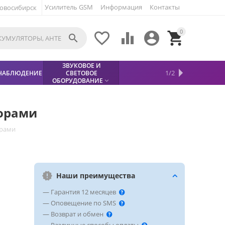
Усилитель GSM
Информация
Контакты
овосибирск
0





ЗВУКОВОЕ И
МЕТАЛЛОДЕТЕКТОР
ХИТЫ
КИСЛОТНЫЕ
1/2
НАБЛЮДЕНИЕ
СВЕТОВОЕ
УСЛУГИ
БЕЗОПАСНОСТЬ
СКИДКИ
НОВИНКИ


АККУМУЛЯТОРЫ
ПРОДАЖ
СФИНКС (SPHINX)

ОБОРУДОВАНИЕ

борами
орами
Наши преимущества
— Гарантия 12 месяцев
— Оповещение по SMS
— Возврат и обмен