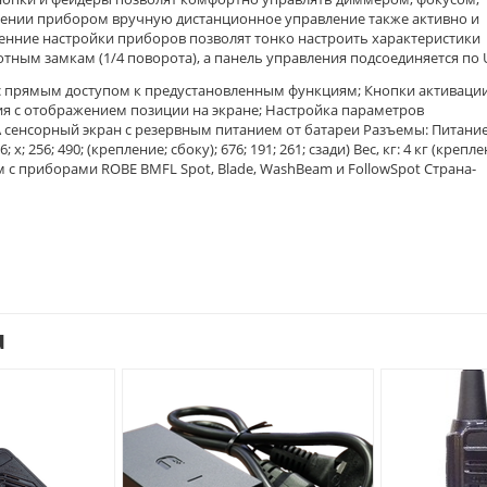
лении прибором вручную дистанционное управление также активно и
енние настройки приборов позволят тонко настроить характеристики
отным замкам (1/4 поворота), а панель управления подсоединяется по 
с прямым доступом к предустановленным функциям; Кнопки активации
ния с отображением позиции на экране; Настройка параметров
A сенсорный экран с резервным питанием от батареи Разъемы: Питание
; 256; 490; (крепление; сбоку); 676; 191; 261; сзади) Вес, кг: 4 кг (крепл
им с приборами ROBE BMFL Spot, Blade, WashBeam и FollowSpot Страна-
u