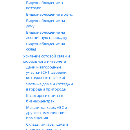
Видеонаблюдение в
коттедж
Видеонаблюдение в офис
Видеонаблюдение на
дачу
Видеонаблюдение на
лестничную площадку
Видеонаблюдение на
склад
Усиление сотовой связи и
мобильного интернета
Дачи и загородные
участки (СНТ, деревни,
коттеджные посёлки)
Частные дома и коттеджи
в городе и пригороде
Квартиры и офисы в
бизнес‑центрах
Магазины, кафе, АЗС и
другие коммерческие
помещения
Склады, ангары, цеха и
производственные