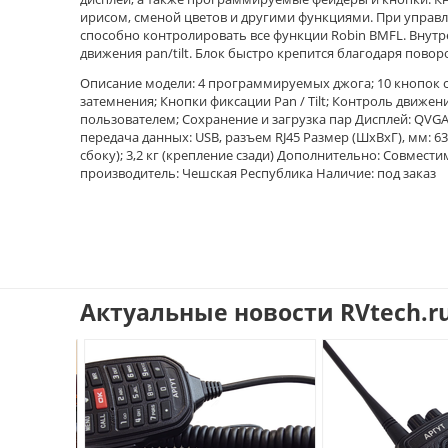
ирисом, сменой цветов и другими функциями. При управ
способно контролировать все функции Robin BMFL. Внутр
движения pan/tilt. Блок быстро крепится благодаря повор
Описание модели: 4 программируемых джога; 10 кнопок 
затемнения; Кнопки фиксации Pan / Tilt; Контроль движе
пользователем; Сохранение и загрузка пар Дисплей: QVG
передача данных: USB, разъем RJ45 Размер (ШхВхГ), мм: 636; х
сбоку); 3,2 кг (крепление сзади) Дополнительно: Совмест
производитель: Чешская Республика Наличие: под заказ
Актуальные новости RVtech.r