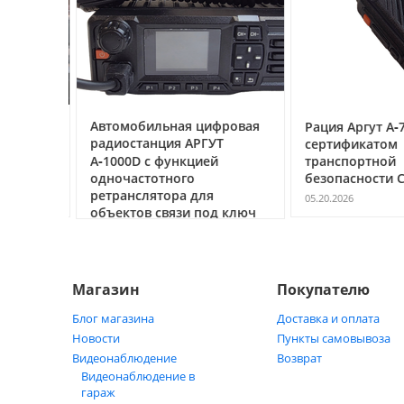
ссе под
Автомобильная цифровая
Рация Аргут А‑7
очему
радиостанция АРГУТ
сертификатом
ак
А‑1000D с функцией
транспортной
ь
одночастотного
безопасности С
ретранслятора для
05.20.2026
объектов связи под ключ
05.21.2026
Магазин
Покупателю
Блог магазина
Доставка и оплата
Новости
Пункты самовывоза
Видеонаблюдение
Возврат
Видеонаблюдение в
гараж