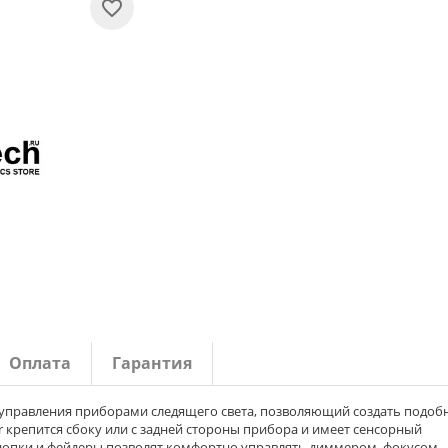
Оплата
Гарантия
управления приборами следящего света, позволяющий создать подоб
r крепится сбоку или с задней стороны прибора и имеет сенсорный
нопки и фейдеры позволят комфортно управлять диммером, фокусом,