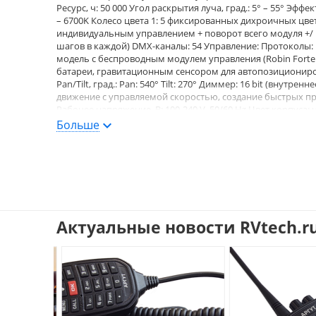
Ресурс, ч: 50 000 Угол раскрытия луча, град.: 5° – 55° Эффе
– 6700K Колесо цвета 1: 5 фиксированных дихроичных цвет
индивидуальным управлением + поворот всего модуля +/ 
шагов в каждой) DMX-каналы: 54 Управление: Протоколы: U
модель с беспроводным модулем управления (Robin Forte
батареи, гравитационным сенсором для автопозиционир
Pan/Tilt, град.: Pan: 540° Tilt: 270° Диммер: 16 bit (внутр
движение с управляемой скоростью, создание быстрых про
Рабочее напряжение, В: 100-240 V, 50/60 Hz Цвет корпуса: че
Инструкция Адаптер Omega CL-regular (2 шт) Сетевой шн
Больше
Республика Наличие: осталось мало
Актуальные новости RVtech.r