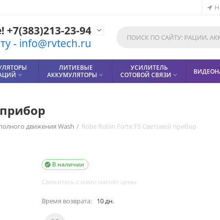
Н
 +7(383)213-23-94

у - info@rvtech.ru
УЛЯТОРЫ
ЛИТИЕВЫЕ
УСИЛИТЕЛЬ
ВИДЕОН
РАЦИЙ
АККУМУЛЯТОРЫ
СОТОВОЙ СВЯЗИ



 прибор
полного движения Wash
/
Robe Robin Forte FS Световой прибор
В наличии

Свяжитесь с нами насчёт цены
Время возврата:
10 дн.