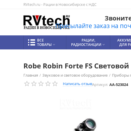
RVtech.ru - Рации в Новосибирске с НДС
Звоните!
Присылайте заказ на почт
ВСЕ
РАЦИИ,
АККУМ
ТОВАРЫ
РАДИОСТАНЦИИ
ДЛЯ 


Robe Robin Forte FS Световой
Главная
/
Звуковое и световое оборудование
/
Приборы 
Написать отзыв
Артикул:
AA-523024