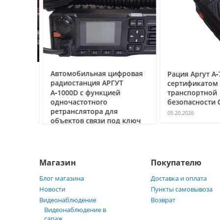
ссе под
Автомобильная цифровая
Рация Аргут А‑7
очему
радиостанция АРГУТ
сертификатом
ак
А‑1000D с функцией
транспортной
ь
одночастотного
безопасности С
ретранслятора для
05.20.2026
объектов связи под ключ
05.21.2026
Магазин
Покупателю
Блог магазина
Доставка и оплата
Новости
Пункты самовывоза
Видеонаблюдение
Возврат
Видеонаблюдение в
гараж