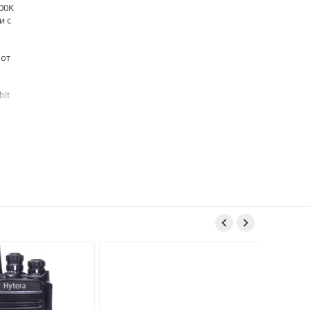
000K
и с
 от
bit

