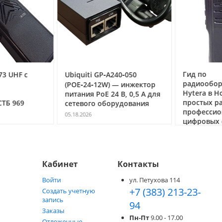
Гид по
3 UHF с
Ubiquiti GP‑A240‑050
радиообор
(POE‑24‑12W) — инжектор
Hytera в Но
питания PoE 24 В, 0,5 А для
простых ра
ТБ 969
сетевого оборудования
профессио
05.18.2026
цифровых с
05.05.2026
Кабинет
Контакты
Войти
ул. Петухова 114
+7 (383) 213-23-
Создать учетную
запись
94
Заказы
Пн-Пт
9.00 - 17.00
Отложенные