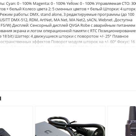
кты: Cyan: 0 - 100% Magenta: 0 - 100% Yellow: 0 - 100% Управляемая СТО: 3
ов + белый Колесо цвета 2: 5 сменных цветов + белый Шторки: 4 шторк
Режим работы: DMX, stand alone, 3 редактируемые программы (до 100
SITT DMX-512, RDM, ArtNet, MA Net, MA Net2, sACN, Webnet. Доступна
 FS/W) Дисплей: Сенсорный дисплей QVGA Robe с аварийным питанием
ования экрана и логом операционной памяти с RTC Позиционирование
еннее 18 bit) Шаттер: 4 движущиеся шторки с поворотом +/- 25° Плавное
странственных эффектов Поворот модуля шторок на +/- 60° Фокус: 16 
рный Размер (ШхВхГ), мм: 483; 5; х; 843; 288 Вес, кг: 39,5 Комплектация:
ур с коннектором powerCON TRUE1 Страна-производитель: Чешская
u