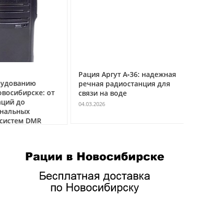
Рация Аргут А‑36: надежная
Рация Ар
удованию
речная радиостанция для
профес
восибирске: от
связи на воде
авиацио
ций до
VHF
04.03.2026
нальных
04.03.2026
истем DMR