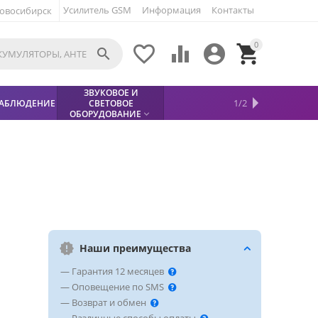
Усилитель GSM
Информация
Контакты
овосибирск
0





ЗВУКОВОЕ И
МЕТАЛЛОДЕТЕКТОР
ХИТЫ
КИСЛОТНЫЕ
1/2
АБЛЮДЕНИЕ
СВЕТОВОЕ
УСЛУГИ
БЕЗОПАСНОСТЬ
СКИДКИ
НОВИНКИ


АККУМУЛЯТОРЫ
ПРОДАЖ
СФИНКС (SPHINX)

ОБОРУДОВАНИЕ

Наши преимущества
— Гарантия 12 месяцев
— Оповещение по SMS
— Возврат и обмен