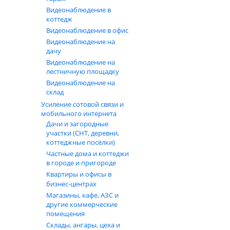
Видеонаблюдение в
коттедж
Видеонаблюдение в офис
Видеонаблюдение на
дачу
Видеонаблюдение на
лестничную площадку
Видеонаблюдение на
склад
Усиление сотовой связи и
мобильного интернета
Дачи и загородные
участки (СНТ, деревни,
коттеджные посёлки)
Частные дома и коттеджи
в городе и пригороде
Квартиры и офисы в
бизнес‑центрах
Магазины, кафе, АЗС и
другие коммерческие
помещения
Склады, ангары, цеха и