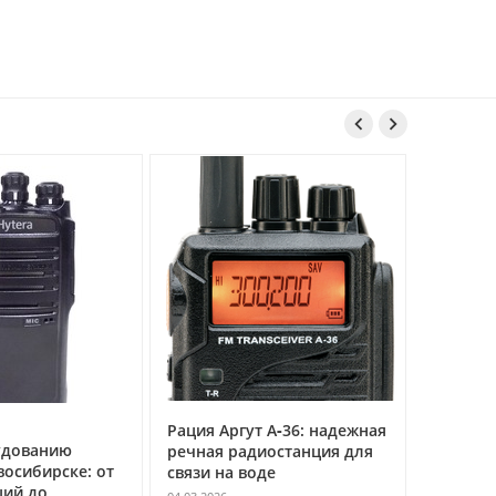


Рация Аргут А‑36: надежная
Рация Ар
дованию
речная радиостанция для
професс
осибирске: от
связи на воде
авиацио
ий до
VHF