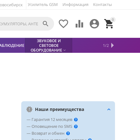
Усилитель GSM
Информация
Контакты
овосибирск
0





ЗВУКОВОЕ И
МЕТАЛЛОДЕТЕКТОР
ХИТЫ
КИСЛОТНЫЕ
1/2
АБЛЮДЕНИЕ
СВЕТОВОЕ
УСЛУГИ
БЕЗОПАСНОСТЬ
СКИДКИ
НОВИНКИ


АККУМУЛЯТОРЫ
ПРОДАЖ
СФИНКС (SPHINX)

ОБОРУДОВАНИЕ

Наши преимущества
— Гарантия 12 месяцев
— Оповещение по SMS
— Возврат и обмен