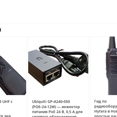
u
Гид по
 UHF с
Ubiquiti GP‑A240‑050
радиообору
(POE‑24‑12W) — инжектор
Hytera в Нов
питания PoE 24 В, 0,5 А для
простых рац
Б 969
сетевого оборудования