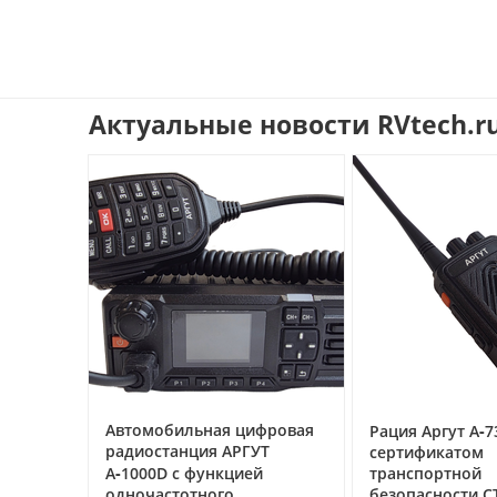
Актуальные новости RVtech.r
се под
Автомобильная цифровая
Рация Аргут А‑73
чему
радиостанция АРГУТ
сертификатом
ак
А‑1000D с функцией
транспортной
одночастотного
безопасности СТ