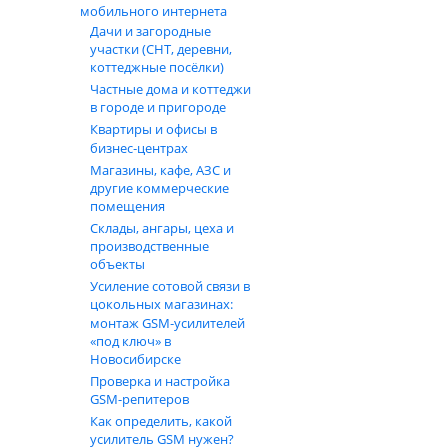
мобильного интернета
Дачи и загородные
участки (СНТ, деревни,
коттеджные посёлки)
Частные дома и коттеджи
в городе и пригороде
Квартиры и офисы в
бизнес‑центрах
Магазины, кафе, АЗС и
другие коммерческие
помещения
Склады, ангары, цеха и
производственные
объекты
Усиление сотовой связи в
цокольных магазинах:
монтаж GSM‑усилителей
«под ключ» в
Новосибирске
Проверка и настройка
GSM-репитеров
Как определить, какой
усилитель GSM нужен?