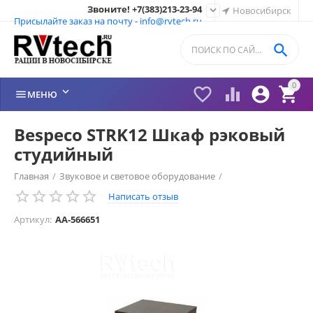
Звоните! +7(383)213-23-94

Новосибирск
Присылайте заказ на почту - info@rvtech.ru

0






МЕНЮ
Bespeco STRK12 Шкаф рэковый
студийный
Главная
/
Звуковое и световое оборудование
/
Написать отзыв
Шкафы, кейсы рэковые
/
Артикул:
AA-566651