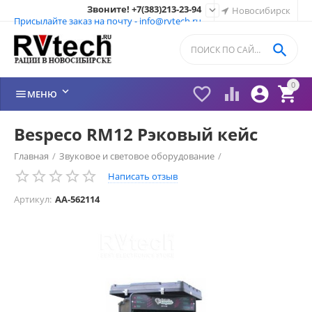
Звоните! +7(383)213-23-94

Новосибирск
Присылайте заказ на почту - info@rvtech.ru

0






МЕНЮ
Bespeco RM12 Рэковый кейс
Главная
/
Звуковое и световое оборудование
/
Написать отзыв
Шкафы, кейсы рэковые
/
Артикул:
AA-562114