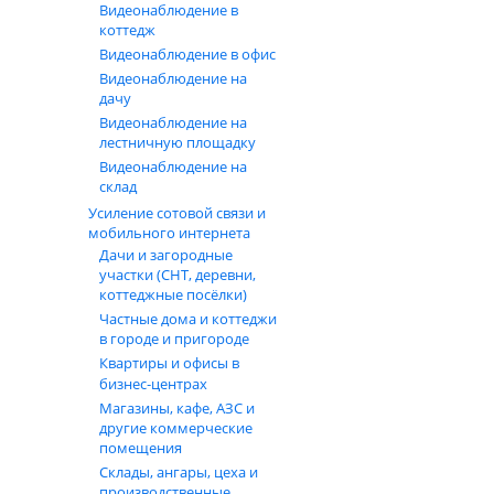
Видеонаблюдение в
коттедж
Видеонаблюдение в офис
Видеонаблюдение на
дачу
Видеонаблюдение на
лестничную площадку
Видеонаблюдение на
склад
Усиление сотовой связи и
мобильного интернета
Дачи и загородные
участки (СНТ, деревни,
коттеджные посёлки)
Частные дома и коттеджи
в городе и пригороде
Квартиры и офисы в
бизнес‑центрах
Магазины, кафе, АЗС и
другие коммерческие
помещения
Склады, ангары, цеха и
производственные