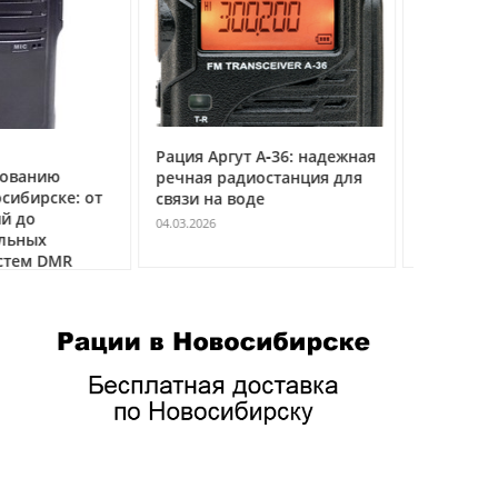
т А‑36: надежная
Рация Аргут А‑12:
Рация А
иостанция для
профессиональная
универ
де
авиационная радиостанция
мульти
VHF
радиос
04.03.2026
04.03.2026