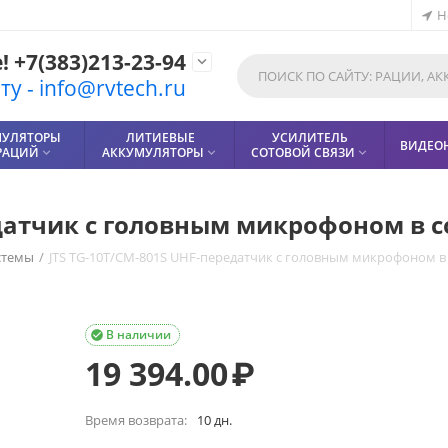
Н
 +7(383)213-23-94

у - info@rvtech.ru
МУЛЯТОРЫ
ЛИТИЕВЫЕ
УСИЛИТЕЛЬ
ВИДЕО
РАЦИЙ
АККУМУЛЯТОРЫ
СОТОВОЙ СВЯЗИ



едатчик с головным микрофоном в с
стемы
/
JTS TG-10T/CM-801S UHF-передатчик с головным микрофоном в 
В наличии

19 394.00
₽
Время возврата:
10 дн.