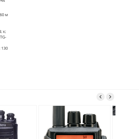
60 м
; х;
TG-
 130

