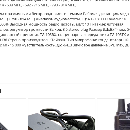
- 638 МГц • 692 - 716 МГц • 790 - 814 МГц
им с различными беспроводными системами Рабочая дистанция, м: до 
 МГц • 790 - 814 МГц Диапазон аудиочастоты, Гц: 40 - 18 000 Каналы: 16
0,005% Выходная мощность радиочастоты, мВт: 10 Питание: литиевая
алов, регулятор громкости Выход: 3,5 stereo plug Размер (ШхВхГ), мм: 54
ационарный приемник TG-10SRX, стационарные передатчики TG-10STX и 
10CH36 Страна-производитель: Тайвань Тип микрофона: конденсаторный
0 - 15 000 Чувствительность, дБ: -64±3 Звуковое давление SPL max, дБ:
u