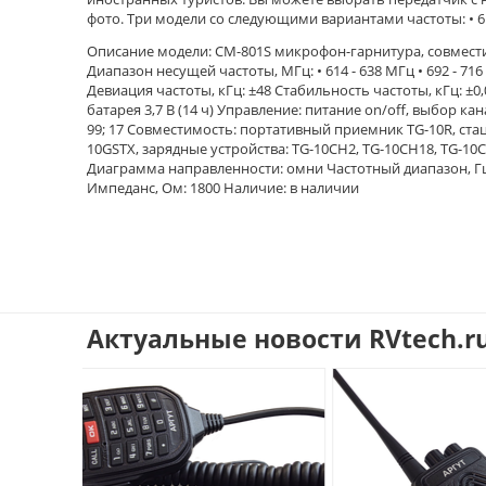
фото. Три модели со следующими вариантами частоты: • 614 
Описание модели: CM-801S микрофон-гарнитура, совмест
Диапазон несущей частоты, МГц: • 614 - 638 МГц • 692 - 716
Девиация частоты, кГц: ±48 Стабильность частоты, кГц: ±
батарея 3,7 В (14 ч) Управление: питание on/off, выбор кан
99; 17 Совместимость: портативный приемник TG-10R, ст
10GSTX, зарядные устройства: TG-10CH2, TG-10CH18, TG-
Диаграмма направленности: омни Частотный диапазон, Гц: 6
Импеданс, Ом: 1800 Наличие: в наличии
Актуальные новости RVtech.r