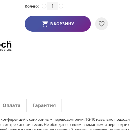
Кол-во:
−
+
В КОРЗИНУ
Оплата
Гарантия
и конференций с синхронным переводом речи. TG-10 идеально подходи
 просмотре кинофильмов. Не обходят ее своим вниманием и переводчик
 необходимым вам диапазоном несущей частоты, переключив кнопки 