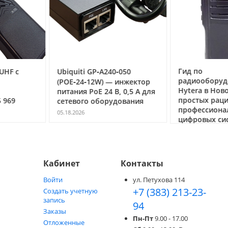
Гид по
0‑050
Рация Аргу
радиооборудованию
речная рад
— инжектор
Hytera в Новосибирске: от
связи на во
В, 0,5 А для
простых раций до
удования
04.03.2026
профессиональных
цифровых систем DMR
05.05.2026
Кабинет
Контакты
Войти
ул. Петухова 114
+7 (383) 213-23-
Создать учетную
запись
94
Заказы
Пн-Пт
9.00 - 17.00
Отложенные