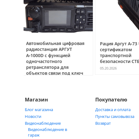
фровая
Рация Аргут А‑73 UHF с
Ubiquiti GP‑A24
УТ
сертификатом
(POE‑24‑12W) 
й
транспортной
питания PoE 24 
безопасности СТБ 969
сетевого обор
05.20.2026
05.18.2026
д ключ
Магазин
Покупателю
Блог магазина
Доставка и оплата
Новости
Пункты самовывоза
Видеонаблюдение
Возврат
Видеонаблюдение в
гараж