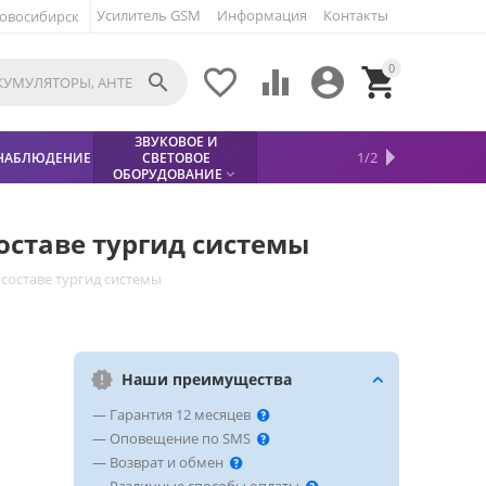
Усилитель GSM
Информация
Контакты
овосибирск
0





ЗВУКОВОЕ И
МЕТАЛЛОДЕТЕКТОР
ХИТЫ
КИСЛОТНЫЕ
1/2
НАБЛЮДЕНИЕ
СВЕТОВОЕ
УСЛУГИ
БЕЗОПАСНОСТЬ
СКИДКИ
НОВИНКИ


АККУМУЛЯТОРЫ
ПРОДАЖ
СФИНКС (SPHINX)

ОБОРУДОВАНИЕ

оставе тургид системы
составе тургид системы
Наши преимущества
— Гарантия 12 месяцев
— Оповещение по SMS
— Возврат и обмен