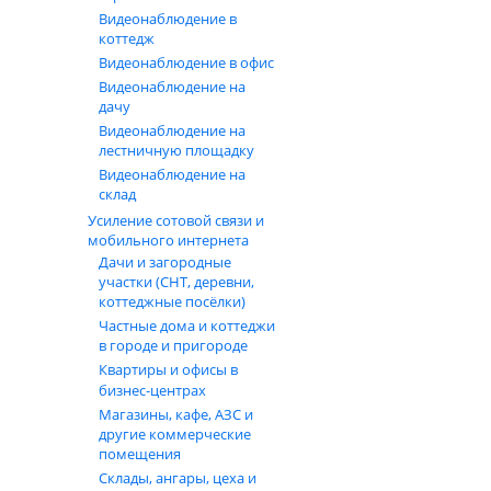
Вес - 350 г.
Видеонаблюдение в
коттедж
Особенности модели
Видеонаблюдение в офис
Видеонаблюдение на
Высокая чувствительность;
дачу
Широкая зона сканирования;
Видеонаблюдение на
лестничную площадку
Селекция по размерам объекта;
Видеонаблюдение на
Полная автоматическая настройка;
склад
Возможность ручной настройки;
Усиление сотовой связи и
Высокая помехоустойчивость;
мобильного интернета
Ударопрочный корпус из пластика ABS+PC;
Дачи и загородные
Автоматическое отключение питания;
участки (СНТ, деревни,
Обнаружение всех видов металлов, их сплавов и объек
коттеджные посёлки)
Звуковая, световая, бесшумная индикация;
Частные дома и коттеджи
Пропорциональная индикация разряда батареи;
в городе и пригороде
Низкое энергопотребление;
Квартиры и офисы в
бизнес‑центрах
Широкий диапазон рабочих температур;
Магазины, кафе, АЗС и
Эргономичная конструкция;
другие коммерческие
Модульное зарядное устройство, с возможностью креп
помещения
Склады, ангары, цеха и