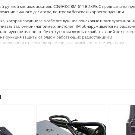
й ручной металлоискатель СФИНКС ВМ-611 ВИХРЬ С предназначен дл
ведении личного досмотра, контроля багажа и корреспонденции.
ка, которая соединила в себе все лучшие поисковые и эксплуатационн
считать эталонной (например, пистолет ПМ обнаруживается на расстоя
и, но чувствительность без отсутствия ложных срабатываний не являет
вана функция защиты от рядом работающих радиостанций и
вительности в реальном времени в зависимости от температуры
ой модели от -37 до +70 градусов. При этом есть возможность ручно
нных задач (данная функция доступна через инженерный режим). Прим
ротивоположное решение, сконцентрировать поисковые задачи на опа
ются максимальными для данного класса оборудования, так потреблен
ая, использовать прибор более 100 часов, при использовании алкалино
к же к удобству эксплуатации относится модульное зарядное устройство
чивает заряд входящего в комплект аккумулятора, а так же организуе
u