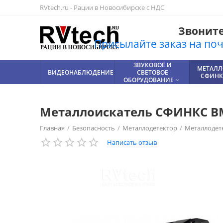
RVtech.ru - Рации в Новосибирске с НДС
Звоните!
Присылайте заказ на почт
УСИЛИТЕЛЬ
ЗВУКОВОЕ И
АККУМУЛЯТОРЫ
ЛИТИЕВЫЕ
ВСЕ
РАЦИИ,
МЕТАЛЛ
ВИДЕОНАБЛЮДЕНИЕ
СОТОВОЙ
СВЕТОВОЕ
РАДИОСТАНЦИИ
АККУМУЛЯТОРЫ
ДЛЯ РАЦИЙ
ТОВАРЫ
СФИНКС




СВЯЗИ
ОБОРУДОВАНИЕ


Металлоискатель СФИНКС ВМ
Главная
/
Безопасность
/
Металлодетектор
/
Металлодет
Написать отзыв