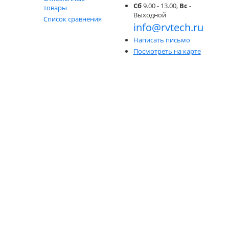
Сб
9.00 - 13.00,
Вс
-
товары
Выходной
Список сравнения
info@rvtech.ru
Написать письмо
Посмотреть на карте
тов из углепластика;
ления к стене.