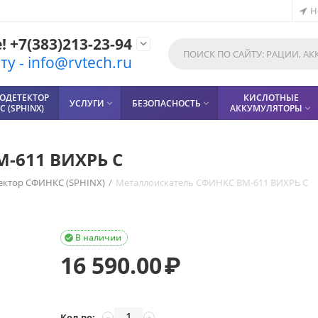
Н
 +7(383)213-23-94

у - info@rvtech.ru
ОДЕТЕКТОР
КИСЛОТНЫЕ
УСЛУГИ
БЕЗОПАСНОСТЬ


 (SPHINX)
АККУМУЛЯТОРЫ

-611 ВИХРЬ C
ектор СФИНКС (SPHINX)
/
Металлоискатель СФИНКС ВМ-611 ВИХРЬ C
В наличии

16 590.00
₽
Кол-во:
−
+