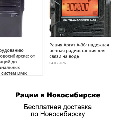
Рация Аргут А‑36: надежная
Рация Ар
удованию
речная радиостанция для
профес
восибирске: от
связи на воде
авиацио
ций до
VHF
04.03.2026
нальных
04.03.2026
истем DMR