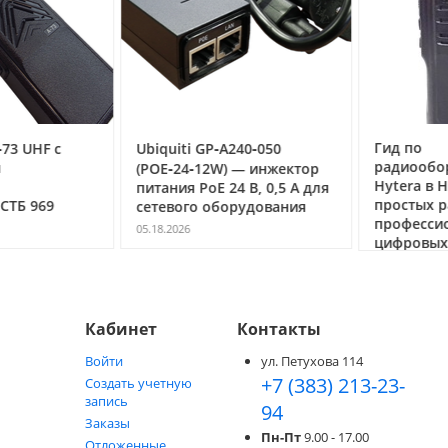
ежим);
Гид по
3 UHF с
Ubiquiti GP‑A240‑050
радиообор
(POE‑24‑12W) — инжектор
Hytera в Но
питания PoE 24 В, 0,5 А для
простых ра
ТБ 969
сетевого оборудования
профессио
05.18.2026
цифровых с
ления к стене.
05.05.2026
и
Кабинет
Контакты
Войти
ул. Петухова 114
+7 (383) 213-23-
Создать учетную
запись
94
Заказы
Пн-Пт
9.00 - 17.00
Отложенные