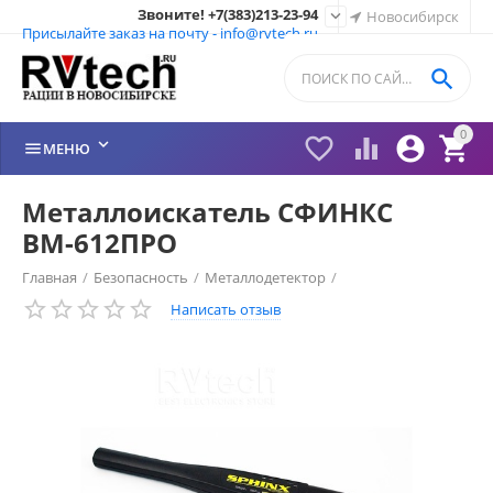
Звоните! +7(383)213-23-94

Новосибирск
Присылайте заказ на почту - info@rvtech.ru

0






МЕНЮ
Металлоискатель СФИНКС
ВМ-612ПРО
Главная
/
Безопасность
/
Металлодетектор
/
Написать отзыв
Металлодетектор СФИНКС (SPHINX)
/