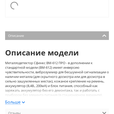
Описание
Описание модели
Металлодетектор Сфинкс BM-612 ПРО - в дополнении к
стандартной модели (ВМ-612) имеет инверсию
чувствительности, виброзуммер для бесшумной сигнализации о
наличии металла (для скрытного досмотра или для досмотра в
сильно зашумленных местах), кожаное крепление на ремень,
аккумулятор (8,4В., 200мА) и блок питания, способный как
заряжать аккумулятор без его демонтажа, так и работать с
прибором без элемента питания (в стационарном варианте).
Больше
Металлодетектор ВМ-612 ПРО, предназначен для определения и
точной локализации металлических предметов на теле
человека, в багаже и корреспонденции.
Отзывы