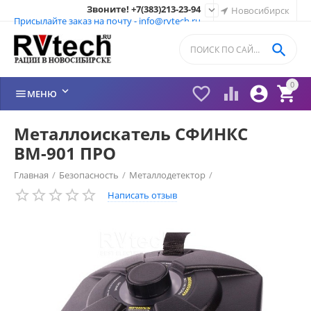
Звоните! +7(383)213-23-94

Новосибирск
Присылайте заказ на почту - info@rvtech.ru

0






МЕНЮ
Металлоискатель СФИНКС
ВМ-901 ПРО
Главная
/
Безопасность
/
Металлодетектор
/
Написать отзыв
Металлодетектор СФИНКС (SPHINX)
/