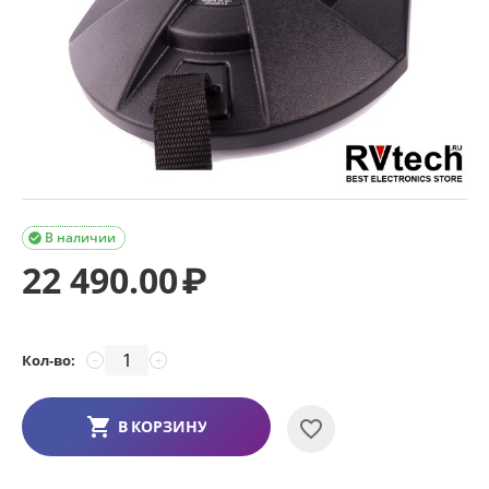
В наличии

22 490.00
₽
Кол-во:
−
+
В КОРЗИНУ