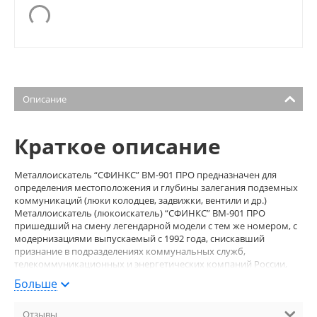
Описание
Краткое описание
Металлоискатель “СФИНКС” ВМ-901 ПРО предназначен для
определения местоположения и глубины залегания подземных
коммуникаций (люки колодцев, задвижки, вентили и др.)
Металлоискатель (люкоискатель) “СФИНКС” ВМ-901 ПРО
пришедший на смену легендарной модели с тем же номером, с
модернизациями выпускаемый с 1992 года, снискавший
признание в подразделениях коммунальных служб,
телекоммуникационных и энергетических компаний России,
СНГ и дальнего зарубежья. Новая модель изменит ваше
Больше
представление о металлоискателях этого типа. Прибор имеет
возможность тонкой настройки, с помощью которой люк
Отзывы
колодца определяется на расстоянии до 1200 мм (в зависимости