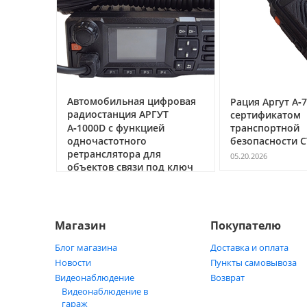
Обнаружение всех видов металлов;
Звуковая, световая и вибросигнализация + фонарь;
Индикация разряда батареи;
Низкое энергопотребление;
Широкий диапазон рабочих температур;
Эргономичная конструкция;
ссе под
Автомобильная цифровая
Рация Аргут А‑7
IP67.
очему
радиостанция АРГУТ
сертификатом
ак
ТЕХНИЧЕСКИЕ ХАРАКТЕ
А‑1000D с функцией
транспортной
ь
одночастотного
безопасности С
СФИНКС SPHINX ВМ-31
ретранслятора для
05.20.2026
объектов связи под ключ
Прибор обеспечивает обнаружение объектов из цветн
05.21.2026
Контролируемое расстояние:
Пистолет типа ПМ - 130 мм;
Магазин
Покупателю
Рабочая частота - 12кГц;
Питание - 9 В.;
Блог магазина
Доставка и оплата
Ток потребления в режиме сканирования - 7мА.;
Новости
Пункты самовывоза
Габаритные размеры: 231х45х41 мм.;
Видеонаблюдение
Возврат
Вес - 0,16 кг;
Видеонаблюдение в
Автоматическое отключение питания при простое бол
гараж