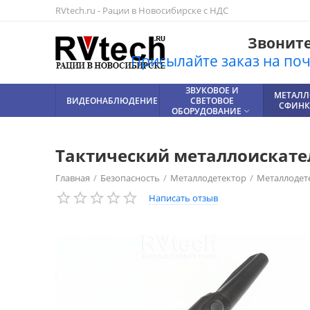
RVtech.ru - Рации в Новосибирске с НДС
Звоните!
Присылайте заказ на почт
УСИЛИТЕЛЬ
ЗВУКОВОЕ И
АККУМУЛЯТОРЫ
ЛИТИЕВЫЕ
ВСЕ
РАЦИИ,
МЕТАЛЛ
ВИДЕОНАБЛЮДЕНИЕ
СОТОВОЙ
СВЕТОВОЕ
РАДИОСТАНЦИИ
АККУМУЛЯТОРЫ
ДЛЯ РАЦИЙ
ТОВАРЫ
СФИНКС




СВЯЗИ
ОБОРУДОВАНИЕ


Тактический металлоискате
Главная
/
Безопасность
/
Металлодетектор
/
Металлодет
Написать отзыв