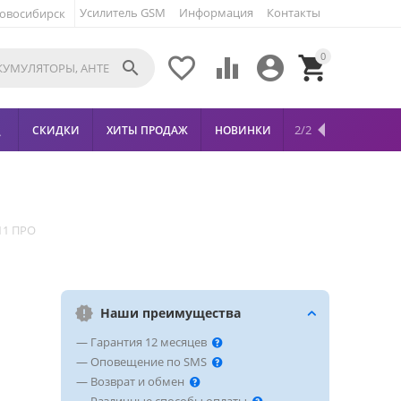
Усилитель GSM
Информация
Контакты
овосибирск
0





2/2
СКИДКИ
ХИТЫ ПРОДАЖ
НОВИНКИ

11 ПРО
Наши преимущества
— Гарантия 12 месяцев
— Оповещение по SMS
— Возврат и обмен