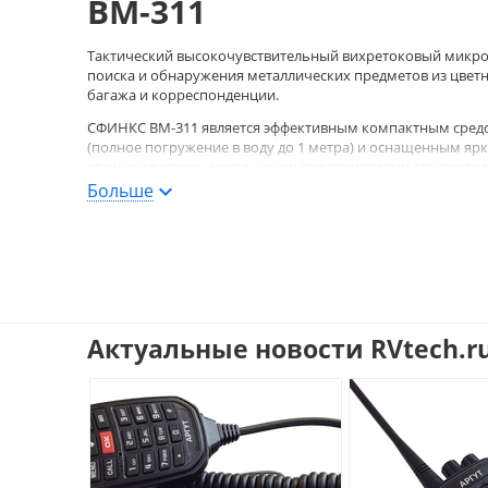
ВМ-311
Тактический высокочувствительный вихретоковый микро
поиска и обнаружения металлических предметов из цвет
багажа и корреспонденции.
СФИНКС ВМ-311 является эффективным компактным средс
(полное погружение в воду до 1 метра) и оснащенным я
криминалистике и охранными предприятиями для провед
Больше
Металлодетектор СФИНКС ВМ-311 - это новейшая разработ
досмотровой технике. Управление осуществляется одной 
включать фонарь.
Достоинства ручного 
(металлоискателя) «С
Актуальные новости RVtech.r
Высокая чувствительность;
Широкая зона сканирования;
Полная автоматическая настройка;
Высокая помехоустойчивость;
Автоматическое отключение питания более чем 8 мин
Ударопрочный корпус из пластика ABS;