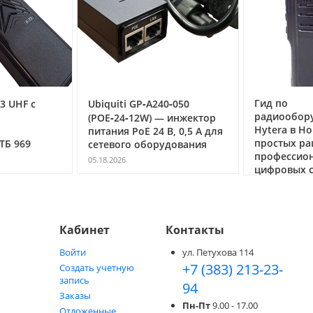
Гид по
3 UHF с
Ubiquiti GP‑A240‑050
радиообор
(POE‑24‑12W) — инжектор
РИСТИКИ металлодетектор
Hytera в Но
питания PoE 24 В, 0,5 А для
простых ра
ТБ 969
сетевого оборудования
1
профессио
05.18.2026
цифровых с
ых и черных металлов в динамическом режиме при скоростях до 0,5 м
05.05.2026
Кабинет
Контакты
Войти
ул. Петухова 114
+7 (383) 213-23-
Создать учетную
запись
94
Заказы
Пн-Пт
9.00 - 17.00
ее 8 минут;
Отложенные