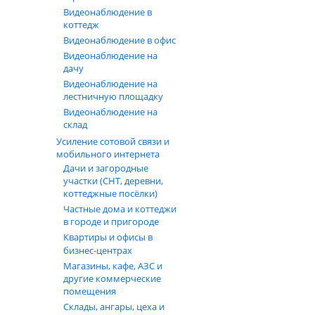
Диапазон рабочих температур - -20 + 50 град С;
Видеонаблюдение в
коттедж
Защита от внешних воздействий - IP67.
Видеонаблюдение в офис
Комплектация:
Видеонаблюдение на
дачу
Прибор;
Видеонаблюдение на
лестничную площадку
Крепление на ремень;
Видеонаблюдение на
Страховочный шнур;
склад
Батарея;
Усиление сотовой связи и
Паспорт.
мобильного интернета
Дачи и загородные
участки (СНТ, деревни,
коттеджные посёлки)
Частные дома и коттеджи
в городе и пригороде
Квартиры и офисы в
бизнес‑центрах
Магазины, кафе, АЗС и
другие коммерческие
помещения
Склады, ангары, цеха и