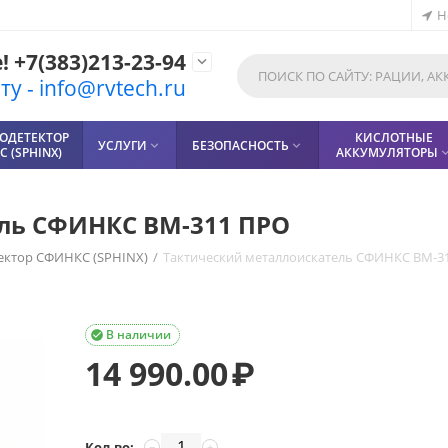
Н
 +7(383)213-23-94

у - info@rvtech.ru
ОДЕТЕКТОР
КИСЛОТНЫЕ
УСЛУГИ
БЕЗОПАСНОСТЬ


 (SPHINX)
АККУМУЛЯТОРЫ
ль СФИНКС ВМ-311 ПРО
ектор СФИНКС (SPHINX)
/
Тактический металлоискатель СФИНКС ВМ-3
В наличии

14 990.00
₽
Кол-во:
−
+