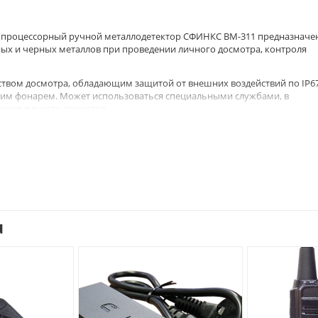
процессорный ручной металлодетектор СФИНКС ВМ-311 предназначен
ных и черных металлов при проведении личного досмотра, контроля
твом досмотра, обладающим защитой от внешних воздействий по IP6
рким фонарем. Может использоваться специальными службами, в
ения личного досмотра.
ка, в которой нашли свои отражения все достижения ЗАО "СФИНКС" в
кнопкой, которая позволяет переключать режимы индикации, а так же
металлодетектора
ФИНКС» ВМ-311
u
ут;