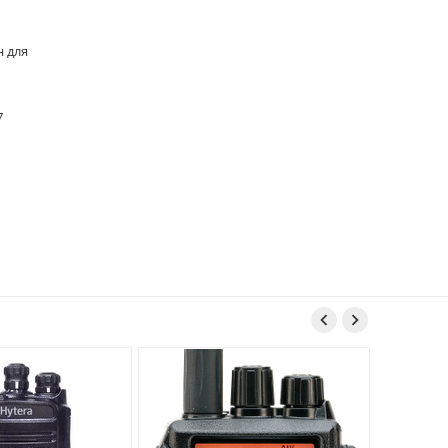
 для
7

