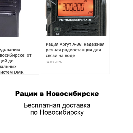
Рация Аргут А‑36: надежная
Рация Ар
удованию
речная радиостанция для
профес
а
восибирске: от
связи на воде
авиацио
ций до
VHF
04.03.2026
нальных
04.03.2026
истем DMR
/cек;