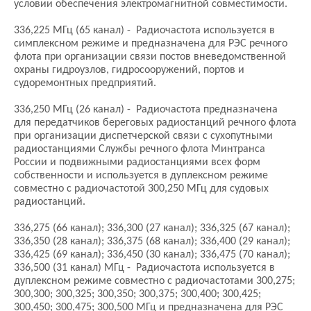
условии обеспечения электромагнитной совместимости.
336,225 МГц (65 канал) - Радиочастота используется в
симплексном режиме и предназначена для РЭС речного
флота при организации связи постов вневедомственной
охраны гидроузлов, гидросооружений, портов и
судоремонтных предприятий.
336,250 МГц (26 канал) - Радиочастота предназначена
для передатчиков береговых радиостанций речного флота
при организации диспетчерской связи с сухопутными
радиостанциями Службы речного флота Минтранса
России и подвижными радиостанциями всех форм
собственности и используется в дуплексном режиме
совместно с радиочастотой 300,250 МГц для судовых
радиостанций.
336,275 (66 канал); 336,300 (27 канал); 336,325 (67 канал);
336,350 (28 канал); 336,375 (68 канал); 336,400 (29 канал);
336,425 (69 канал); 336,450 (30 канал); 336,475 (70 канал);
336,500 (31 канал) МГц - Радиочастота используется в
дуплексном режиме совместно с радиочастотами 300,275;
300,300; 300,325; 300,350; 300,375; 300,400; 300,425;
300,450; 300,475; 300,500 МГц и предназначена для РЭС