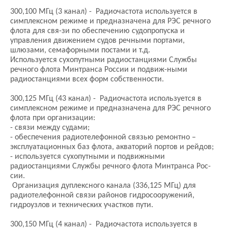
300,100 МГц (3 канал) - Радиочастота используется в
симплексном режиме и предназначена для РЭС речного
флота для свя-зи по обеспечению судопропуска и
управления движением судов речными портами,
шлюзами, семафорными постами и т.д.
Используется сухопутными радиостанциями Службы
речного флота Минтранса России и подвиж-ными
радиостанциями всех форм собственности.
300,125 МГц (43 канал) - Радиочастота используется в
симплексном режиме и предназначена для РЭС речного
флота при организации:
- связи между судами;
- обеспечения радиотелефонной связью ремонтно –
эксплуатационных баз флота, акваторий портов и рейдов;
- используется сухопутными и подвижными
радиостанциями Службы речного флота Минтранса Рос-
сии.
Организация дуплексного канала (336,125 МГц) для
радиотелефонной связи районов гидросооружений,
гидроузлов и технических участков пути.
300,150 МГц (4 канал) - Радиочастота используется в