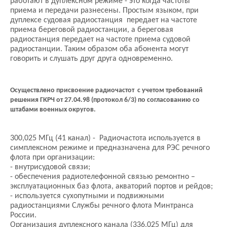
работают в дуплексном режиме - это когда частоты
приема и передачи разнесены. Простым языком, при
дуплексе судовая радиостанция передает на частоте
приема береговой радиостанции, а береговая
радиостанция передает на частоте приема судовой
радиостанции. Таким образом оба абонента могут
говорить и слушать друг друга одновременно.
Осуществлено присвоение радиочастот с учетом требований
решения ГКРЧ от 27.04.98 (протокол 6/3) по согласованию со
штабами военных округов.
300,025 МГц (41 канал) - Радиочастота используется в
симплексном режиме и предназначена для РЭС речного
флота при организации:
- внутрисудовой связи;
- обеспечения радиотелефонной связью ремонтно –
эксплуатационных баз флота, акваторий портов и рейдов;
- используется сухопутными и подвижными
радиостанциями Службы речного флота Минтранса
России.
Организация дуплексного канала (336,025 МГц) для