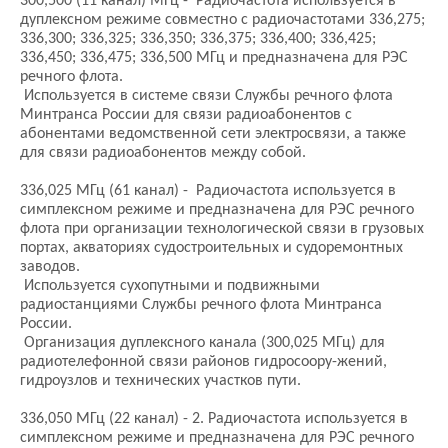
300,500 (11 канал) МГц - Радиочастота используется в
дуплексном режиме совместно с радиочастотами 336,275;
336,300; 336,325; 336,350; 336,375; 336,400; 336,425;
336,450; 336,475; 336,500 МГц и предназначена для РЭС
речного флота.
Используется в системе связи Службы речного флота
Минтранса России для связи радиоабонентов с
абонентами ведомственной сети электросвязи, а также
для связи радиоабонентов между собой.
336,025 МГц (61 канал) - Радиочастота используется в
симплексном режиме и предназначена для РЭС речного
флота при организации технологической связи в грузовых
портах, акваториях судостроительных и судоремонтных
заводов.
Используется сухопутными и подвижными
радиостанциями Службы речного флота Минтранса
России.
Организация дуплексного канала (300,025 МГц) для
радиотелефонной связи районов гидросоору-жений,
гидроузлов и технических участков пути.
336,050 МГц (22 канал) - 2. Радиочастота используется в
симплексном режиме и предназначена для РЭС речного