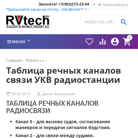
Звоните! +7(383)213-23-94

Новосибирск
Присылайте заказ на почту - info@rvtech.ru

0






МЕНЮ
Главная
/
RVtech.ru
/
Таблица речных каналов
связи УКВ радиостанции
08.05.2015

Денис Большеков

ТАБЛИЦА РЕЧНЫХ КАНАЛОВ
РАДИОСВЯЗИ
Канал 5
- для вызова судов, согласования
маневров и
передачи сигналов бедствия
.
Канал 2 - для связи между судами.