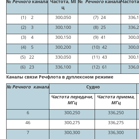
№
Речного
канала
Частота, Ml
№
Речного
канала
Частота
ц
(1) 2
300,050
(7) 24
336,
(2) 3
300,100
(8) 25
336,
(3) 4
300,150
(9) 41
300,
(4) 5
300,200
(10) 42
300,
(5) 22
330,050
(11) 43
300,
(6) 23
336,100
(12) 61
336,
Каналы связи Речфлота в дуплексном режиме
№
Речного
канала
Судно
Частота передачи,
Частота приема,
МГц
МГц
6
300,250
336,250
46
300,275
336,275
7
300,300
336,300