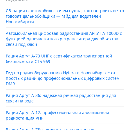
CB-рация в автомобиль: зачем нужна, как настроить и что
говорят дальнобойщики — гайд для водителей
Новосибирска
Автомобильная цифровая радиостанция АРГУТ А‑1000D с
функцией одночастотного ретранслятора для объектов
связи под ключ
Рация Аргут А‑73 UHF с сертификатом транспортной
безопасности СТБ 969
Гид по радиооборудованию Hytera в Новосибирске: от
простых раций до профессиональных цифровых систем
DMR
Рация Аргут А‑36: надежная речная радиостанция для
связи на воде
Рация Аргут А‑12: профессиональная авиационная
радиостанция VHF
Рация Аргут А‑78: универсальная цифровая