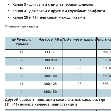
Канал 3 - для связи с диспетчерами шлюзов.
Канал 4 - для связи с другими службами речфлота.
Канал 25 и 43 - для связи между яхтами
Симплексные каналы
№ Речного
Частота, Ml ц
№
Речного
канала
Частота
канала
41
300,025
5
300,
2
300,050
61
336,
42
300,075
22
330,
3
300,100
62
336,
43
300,125
23
336,
4
300,150
Другой вариант прошивки симплексных каналов, где
(1)…(16) номера каналов радиостанции