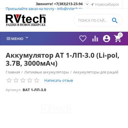
Звоните! +7(383)213-23-94

Новосибирск
Присылайте заказ на почту - info@rvtech.ru

0






МЕНЮ
Аккумулятор AT 1-ЛП-3.0 (Li-pol,
3.7В, 3000мАч)
Главная
/
Литиевые аккумуляторы
/
Аккумуляторы для раций
Написать отзыв
/
ГРАНИТ
/
Артикул:
BAT 1-ЛП-3.0