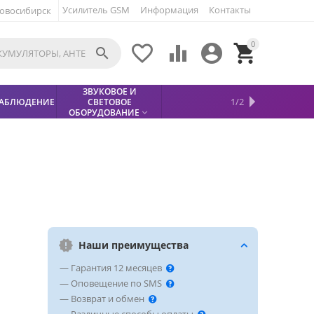
Усилитель GSM
Информация
Контакты
овосибирск
0





ЗВУКОВОЕ И
МЕТАЛЛОДЕТЕКТОР
ХИТЫ
КИСЛОТНЫЕ
1/2
АБЛЮДЕНИЕ
СВЕТОВОЕ
УСЛУГИ
БЕЗОПАСНОСТЬ
СКИДКИ
НОВИНКИ


АККУМУЛЯТОРЫ
ПРОДАЖ
СФИНКС (SPHINX)

ОБОРУДОВАНИЕ

Наши преимущества
— Гарантия 12 месяцев
— Оповещение по SMS
— Возврат и обмен