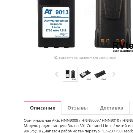

Наведите на картинку для увеличения
Описание
Отзывы
Доставка
Оригинальная АКБ: HNN9008 / HNN9009 / HNN9010 / HNN9
Модель радиостанции: Волна 301 Состав: Li-ion / литий-ио
90/5/5): 9 Диапазон рабочих температур, °С: -20 /+50 Нео