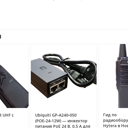
u
Гид по
3 UHF с
Ubiquiti GP‑A240‑050
радиообор
(POE‑24‑12W) — инжектор
Hytera в Но
питания PoE 24 В, 0,5 А для