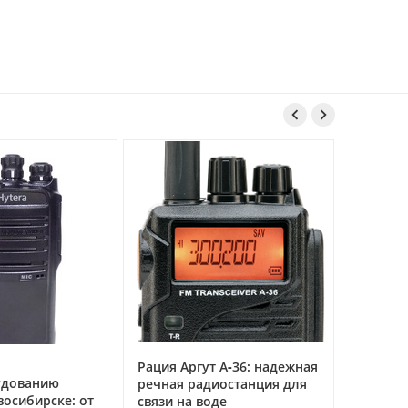


Рация Аргут А‑36: надежная
Рация Ар
удованию
речная радиостанция для
профес
восибирске: от
связи на воде
авиацио