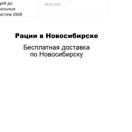
ций до
VHF
04.03.2026
нальных
04.03.2026
истем DMR