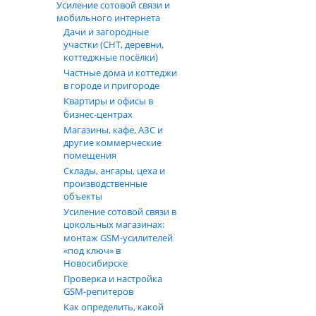
Усиление сотовой связи и
мобильного интернета
Дачи и загородные
участки (СНТ, деревни,
коттеджные посёлки)
Частные дома и коттеджи
в городе и пригороде
Квартиры и офисы в
бизнес‑центрах
Магазины, кафе, АЗС и
другие коммерческие
помещения
Склады, ангары, цеха и
производственные
объекты
Усиление сотовой связи в
цокольных магазинах:
монтаж GSM‑усилителей
«под ключ» в
Новосибирске
Проверка и настройка
GSM-репитеров
Как определить, какой