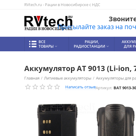
RVtech.ru - Рации в Новосибирске с НДС
Звоните!
Присылайте заказ на почт
ВСЕ
РАЦИИ,
АККУМ
ТОВАРЫ
РАДИОСТАНЦИИ
ДЛЯ 


Аккумулятор AT 9013 (Li-ion, 
Главная
/
Литиевые аккумуляторы
/
Аккумуляторы для р
Написать отзыв
Артикул:
BAT 9013-3