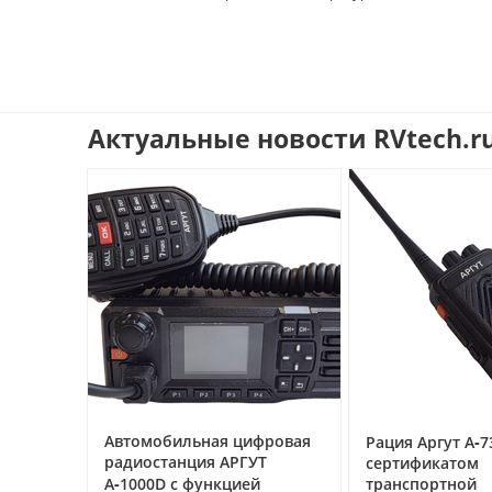
Актуальные новости RVtech.r
ссе под
Автомобильная цифровая
Рация Аргут А‑7
очему
радиостанция АРГУТ
сертификатом
ак
А‑1000D с функцией
транспортной