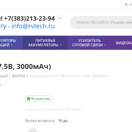
Н
 +7(383)213-23-94

у - info@rvtech.ru
УЛЯТОРЫ
ЛИТИЕВЫЕ
УСИЛИТЕЛЬ
ВИДЕОН
РАЦИЙ
АККУМУЛЯТОРЫ
СОТОВОЙ СВЯЗИ



7.5В, 3000мАч)
аций
/
ВОЛНА
/
Аккумулятор AT 9013 (Li-ion, 7.5В, 3000мАч)
0
В наличии

Свяжитесь с нами насчёт цены
Время возврата:
10 дн.