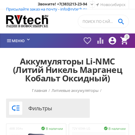
Звоните! +7(383)213-23-94

Новосибирск
Присылайте заказ на почту - info@rvtech.ru

0






МЕНЮ
Аккумуляторы Li-NMC
(Литий Никель Марганец
Кобальт Оксидный)
Главная
/
Литиевые аккумуляторы
/

Фильтры
В наличии
В наличии
48В 30Ач

72V 60Ah LG
