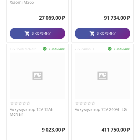
Xiaomi M365
27 069.00
₽
91 734.00
₽
В КОРЗИНУ
В КОРЗИНУ
В наличии
В наличии
12V 15Ah McNair

72V 240Ah LG

Аккумулятор 12V 15Ah
Аккумулятор 72V 240Ah LG
McNair
9 023.00
₽
411 750.00
₽