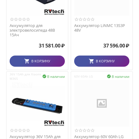
Аккумулятор для
Аккумулятор LiNMC 13S3P
электровелосипеда 48В
48V
15Ач
31 581.00
₽
37 596.00
₽
В КОРЗИНУ
В КОРЗИНУ
36V 15Ah для Xiaomi
В наличии
В наличии

60V 60Ah LG

M365
Аккумулятор 36V 15Ah для
Аккумулятор 60V 60Ah LG