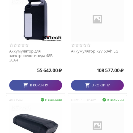
Аккумулятор для
Аккумулятор 72V 60Ah LG
электровелосипеда 48В
30Ач
55 642.00
₽
108 577.00
₽
В КОРЗИНУ
В КОРЗИНУ
В наличии
В наличии
48В 15Ач

LiNMC 13S3P 48V
