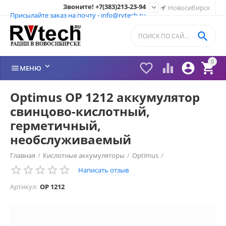
Звоните! +7(383)213-23-94

Новосибирск
Присылайте заказ на почту - info@rvtech.ru

0






МЕНЮ
Optimus OP 1212 аккумулятор
свинцово-кислотный,
герметичный,
необслуживаемый
Главная
/
Кислотные аккумуляторы
/
Optimus
/
Написать отзыв
Артикул:
OP 1212