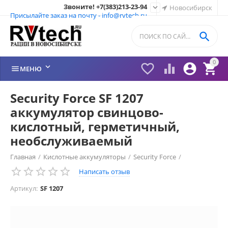
Звоните! +7(383)213-23-94

Новосибирск
Присылайте заказ на почту - info@rvtech.ru

0






МЕНЮ
Security Force SF 1207
аккумулятор свинцово-
кислотный, герметичный,
необслуживаемый
Главная
/
Кислотные аккумуляторы
/
Security Force
/
Написать отзыв
Артикул:
SF 1207