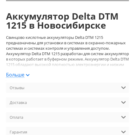
Аккумулятор Delta DTM
1215 в Новосибирске
Свинцово кислотные аккумуляторы Delta DTM 1215
предназначены для установки в системах в охранно-пожарных
системах и системах контроля и управления доступом.
Аккумулятор Delta DTM 1215 разработан для систем аккумулятор
в которых работает в буферном режиме. Аккумулятор Delta DTM
1215 обладают высокой плотностью электроэнергии и низким
сопротивлением.
Больше
Аккумулятор Delta DTM 1215 являются герметизированными,
необслуживаемыми с системой рекомбинации газов (VRLA).
Отзывы
Изготавливаются по современной технологии. Благодаря
данной технологии аккумуляторы имеют превосходные
разрядные характеристики.
Доставка
Размеры аккумулятора Delta DTM 1215:
Оплата
Высота: 101 мм
Длинна: 151 мм
Ширина: 98 мм
Гарантия