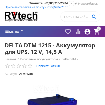
Звоните! +7(383)213-23-94

Новосибирск
Присылайте заказ на почту - info@rvtech.ru

0






МЕНЮ
DELTA DTM 1215 - Аккумулятор
для UPS. 12 V, 14,5 A
Главная
/
Кислотные аккумуляторы
/
Delta DTM
/
Написать отзыв
Артикул:
DTM 1215