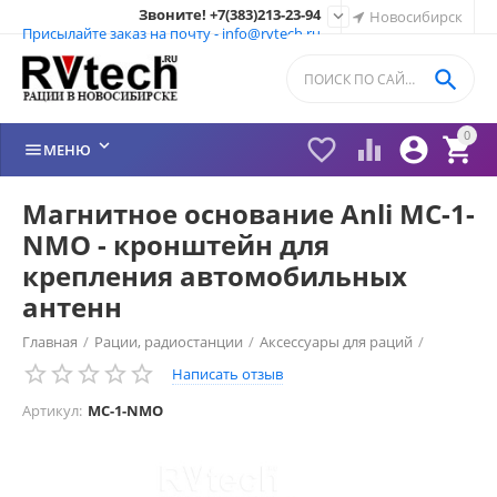
Звоните! +7(383)213-23-94

Новосибирск
Присылайте заказ на почту - info@rvtech.ru

0






МЕНЮ
Магнитное основание Anli MC-1-
NMO - кронштейн для
крепления автомобильных
антенн
Главная
/
Рации, радиостанции
/
Аксессуары для раций
/
Написать отзыв
Anli (Италия)
/
Крепления для антенн
/
Артикул:
MC-1-NMO