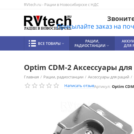
RVtech.ru - Рации в Новосибирске с НДС
Звоните!
Присылайте заказ на почт
РАЦИИ,
АККУ
ВСЕ ТОВАРЫ

РАДИОСТАНЦИИ
ДЛЯ 

Optim СDM-2 Аксессуары дл
Главная
/
Рации, радиостанции
/
Аксессуары для раций
/
Написать отзыв
Артикул:
Optim СDM