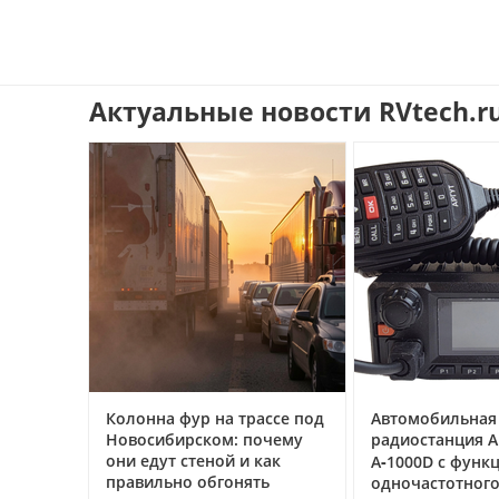
Актуальные новости RVtech.r
иль:
Колонна фур на трассе под
Автомобильная
Новосибирском: почему
радиостанция 
ворят
они едут стеной и как
А‑1000D с функ
гайд
правильно обгонять
одночастотног