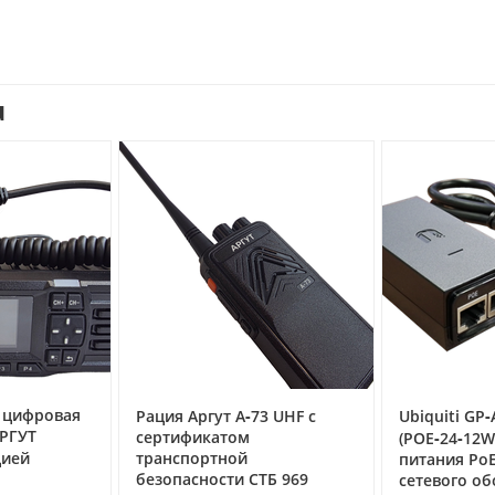
u
 цифровая
Рация Аргут А‑73 UHF с
Ubiquiti GP‑
АРГУТ
сертификатом
(POE‑24‑12
цией
транспортной
питания PoE 
о
безопасности СТБ 969
сетевого о