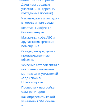
Дачи и загородные
участки (СНТ, деревни,
коттеджные посёлки)
Частные дома и коттеджи
в городе и пригороде
Квартиры и офисы в
бизнес‑центрах
Магазины, кафе, АЗС и
другие коммерческие
помещения
Склады, ангары, цеха и
производственные
объекты
Усиление сотовой связи в
цокольных магазинах:
монтаж GSM‑усилителей
«под ключ» в
Новосибирске
Проверка и настройка
GSM-репитеров
Как определить, какой
усилитель GSM нужен?