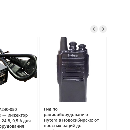


Гид по
A240‑050
Рация А
радиооборудованию
речная 
W) — инжектор
Hytera в Новосибирске: от
связи н
24 В, 0,5 А для
простых раций до
борудования
04.03.2026