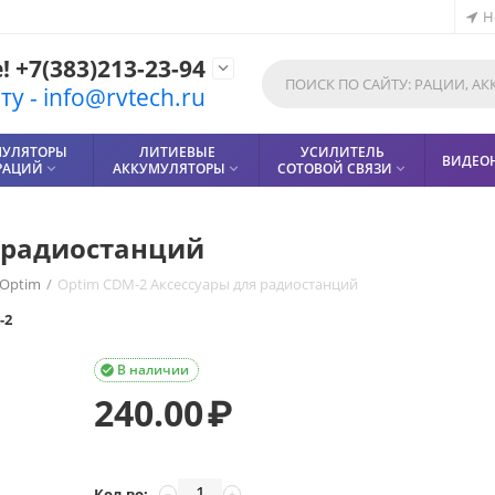
Н
 +7(383)213-23-94

у - info@rvtech.ru
МУЛЯТОРЫ
ЛИТИЕВЫЕ
УСИЛИТЕЛЬ
ВИДЕО
РАЦИЙ
АККУМУЛЯТОРЫ
СОТОВОЙ СВЯЗИ



я радиостанций
Optim
/
Optim СDM-2 Аксессуары для радиостанций
-2
В наличии

240.00
₽
Кол-во:
−
+