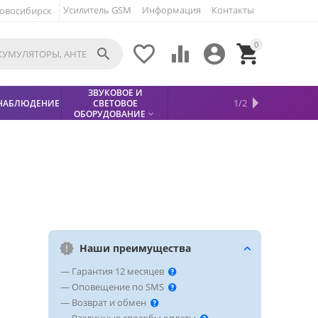
Усилитель GSM
Информация
Контакты
овосибирск
0





ЗВУКОВОЕ И
МЕТАЛЛОДЕТЕКТОР
ХИТЫ
КИСЛОТНЫЕ
1/2
НАБЛЮДЕНИЕ
СВЕТОВОЕ
УСЛУГИ
БЕЗОПАСНОСТЬ
СКИДКИ
НОВИНКИ


АККУМУЛЯТОРЫ
ПРОДАЖ
СФИНКС (SPHINX)

ОБОРУДОВАНИЕ

Наши преимущества
— Гарантия 12 месяцев
— Оповещение по SMS
— Возврат и обмен