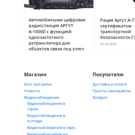
ссе под
Автомобильная цифровая
Рация Аргут А‑7
очему
радиостанция АРГУТ
сертификатом
ак
А‑1000D с функцией
транспортной
ь
одночастотного
безопасности С
ретранслятора для
05.20.2026
объектов связи под ключ
05.21.2026
Магазин
Покупателю
Блог магазина
Доставка и оплата
Новости
Пункты самовывоза
Видеонаблюдение
Возврат
Видеонаблюдение в
гараж
Видеонаблюдение в
коттедж
Видеонаблюдение в офис
Видеонаблюдение на