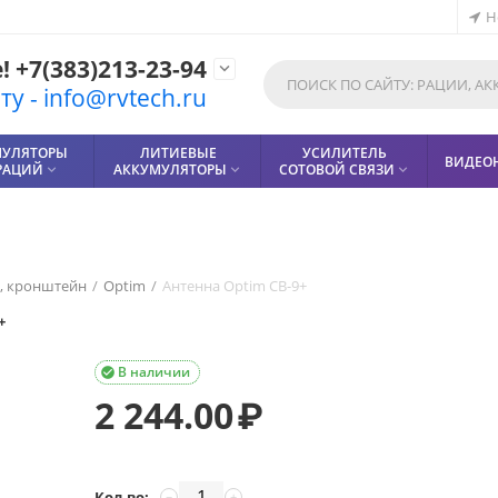
Н
 +7(383)213-23-94

у - info@rvtech.ru
МУЛЯТОРЫ
ЛИТИЕВЫЕ
УСИЛИТЕЛЬ
ВИДЕО
РАЦИЙ
АККУМУЛЯТОРЫ
СОТОВОЙ СВЯЗИ



, кронштейн
/
Optim
/
Антенна Optim CB-9+
+
В наличии

2 244.00
₽
Кол-во:
−
+