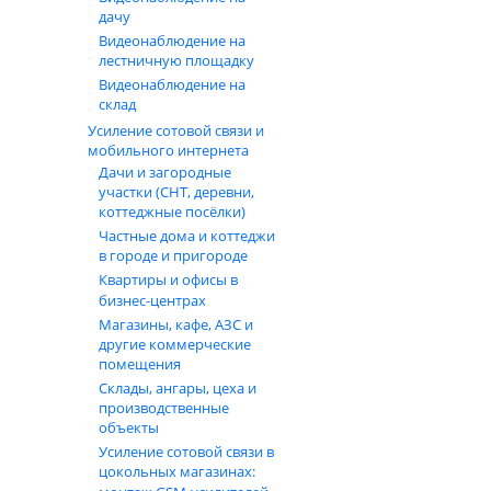
дачу
Видеонаблюдение на
лестничную площадку
Видеонаблюдение на
склад
Усиление сотовой связи и
мобильного интернета
Дачи и загородные
участки (СНТ, деревни,
коттеджные посёлки)
Частные дома и коттеджи
в городе и пригороде
Квартиры и офисы в
бизнес‑центрах
Магазины, кафе, АЗС и
другие коммерческие
помещения
Склады, ангары, цеха и
производственные
объекты
Усиление сотовой связи в
цокольных магазинах: