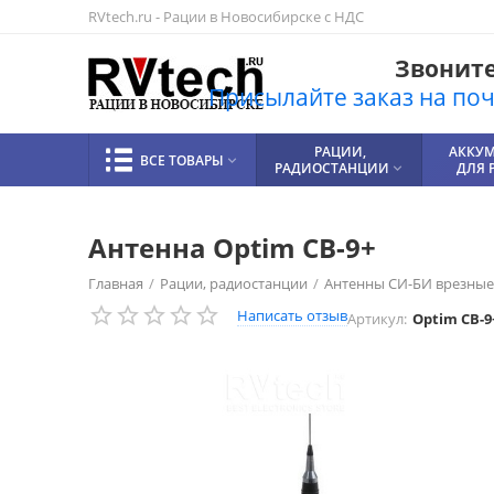
RVtech.ru - Рации в Новосибирске с НДС
Звоните!
Присылайте заказ на почт
РАЦИИ,
АККУ
ВСЕ ТОВАРЫ

РАДИОСТАНЦИИ
ДЛЯ 

Антенна Optim CB-9+
Главная
/
Рации, радиостанции
/
Антенны СИ-БИ врезные
Написать отзыв
Артикул:
Optim CB-9