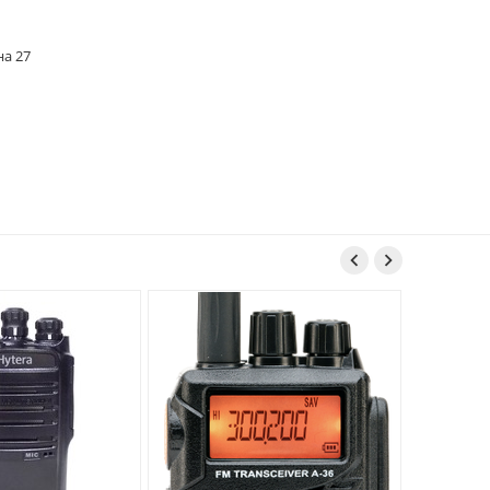
на 27

