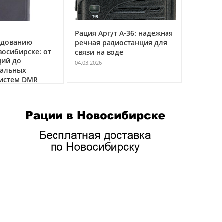
Рация Аргут А‑36: надежная
Рация Ар
удованию
речная радиостанция для
профес
восибирске: от
связи на воде
авиацио
ций до
VHF
04.03.2026
нальных
04.03.2026
истем DMR