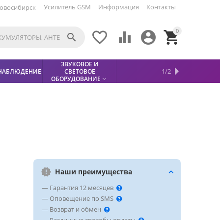
Усилитель GSM
Информация
Контакты
овосибирск
0





ЗВУКОВОЕ И
МЕТАЛЛОДЕТЕКТОР
ХИТЫ
КИСЛОТНЫЕ
1/2
НАБЛЮДЕНИЕ
СВЕТОВОЕ
УСЛУГИ
БЕЗОПАСНОСТЬ
СКИДКИ
НОВИНКИ


АККУМУЛЯТОРЫ
ПРОДАЖ
СФИНКС (SPHINX)

ОБОРУДОВАНИЕ

Наши преимущества
— Гарантия 12 месяцев
— Оповещение по SMS
— Возврат и обмен