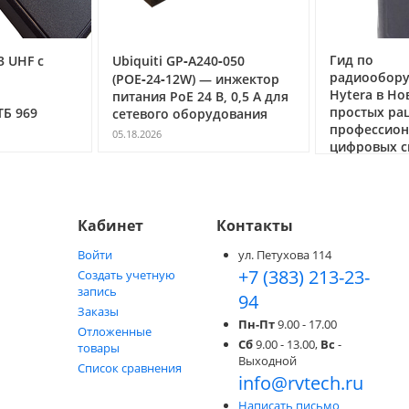
Гид по
3 UHF с
Ubiquiti GP‑A240‑050
радиообор
(POE‑24‑12W) — инжектор
Hytera в Но
питания PoE 24 В, 0,5 А для
простых ра
ТБ 969
сетевого оборудования
профессио
05.18.2026
цифровых с
05.05.2026
Кабинет
Контакты
Войти
ул. Петухова 114
+7 (383) 213-23-
Создать учетную
запись
94
Заказы
Пн-Пт
9.00 - 17.00
Отложенные
Сб
9.00 - 13.00,
Вс
-
товары
Выходной
Список сравнения
info@rvtech.ru
Написать письмо