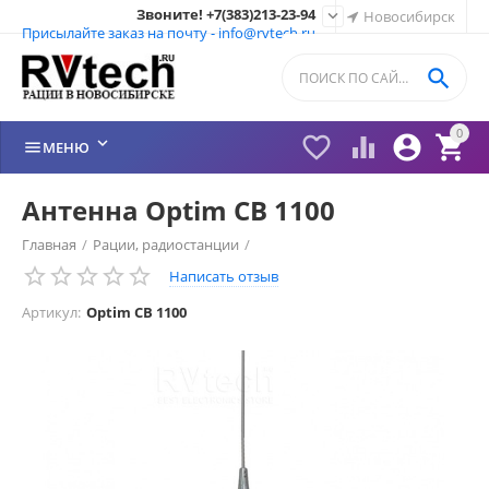
Звоните! +7(383)213-23-94

Новосибирск
Присылайте заказ на почту - info@rvtech.ru

0






МЕНЮ
Антенна Optim СВ 1100
Главная
/
Рации, радиостанции
/
Написать отзыв
Антенны СИ-БИ врезные, кронштейн
/
Optim
/
Артикул:
Optim СВ 1100