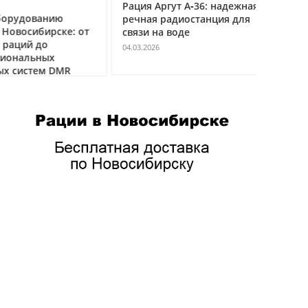
Рация Аргут А‑36: надежная
Рация Ар
удованию
речная радиостанция для
профес
восибирске: от
связи на воде
авиацио
ций до
VHF
04.03.2026
нальных
04.03.2026
истем DMR