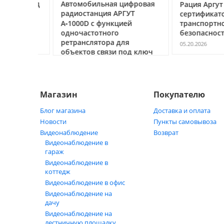
ссе под
Автомобильная цифровая
Рация Аргут А‑7
очему
радиостанция АРГУТ
сертификатом
ак
А‑1000D с функцией
транспортной
ь
одночастотного
безопасности С
ретранслятора для
05.20.2026
объектов связи под ключ
05.21.2026
Магазин
Покупателю
Блог магазина
Доставка и оплата
Новости
Пункты самовывоза
Видеонаблюдение
Возврат
Видеонаблюдение в
гараж
Видеонаблюдение в
коттедж
Видеонаблюдение в офис
Видеонаблюдение на
дачу
Видеонаблюдение на
лестничную площадку