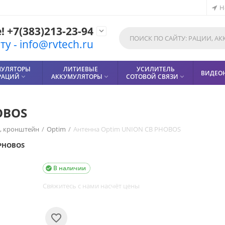
Н
 +7(383)213-23-94

у - info@rvtech.ru
МУЛЯТОРЫ
ЛИТИЕВЫЕ
УСИЛИТЕЛЬ
ВИДЕО
РАЦИЙ
АККУМУЛЯТОРЫ
СОТОВОЙ СВЯЗИ



OBOS
, кронштейн
/
Optim
/
Антенна Optim UNION СВ PHOBOS
PHOBOS
В наличии

Свяжитесь с нами насчёт цены