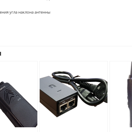
енения угла наклона антенны
u