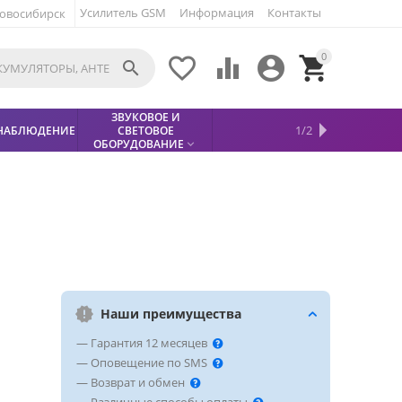
Усилитель GSM
Информация
Контакты
овосибирск
0





ЗВУКОВОЕ И
МЕТАЛЛОДЕТЕКТОР
ХИТЫ
КИСЛОТНЫЕ
1/2
НАБЛЮДЕНИЕ
СВЕТОВОЕ
УСЛУГИ
БЕЗОПАСНОСТЬ
СКИДКИ
НОВИНКИ


АККУМУЛЯТОРЫ
ПРОДАЖ
СФИНКС (SPHINX)

ОБОРУДОВАНИЕ

Наши преимущества
— Гарантия 12 месяцев
— Оповещение по SMS
— Возврат и обмен