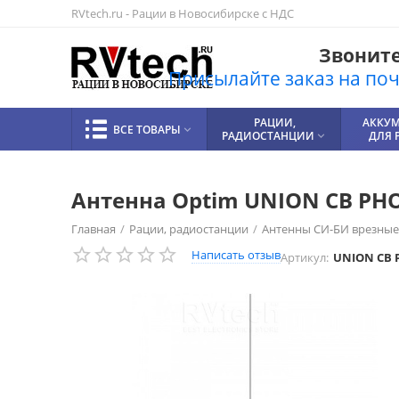
RVtech.ru - Рации в Новосибирске с НДС
Звоните!
Присылайте заказ на почт
РАЦИИ,
АККУ
ВСЕ ТОВАРЫ

РАДИОСТАНЦИИ
ДЛЯ 

Антенна Optim UNION СВ PH
Главная
/
Рации, радиостанции
/
Антенны СИ-БИ врезные
Написать отзыв
Артикул:
UNION СВ 