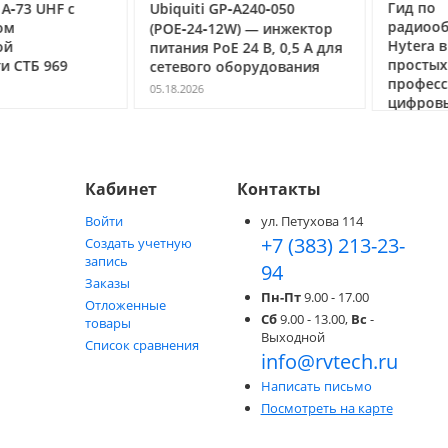
Гид по
3 UHF с
Ubiquiti GP‑A240‑050
радиообор
(POE‑24‑12W) — инжектор
Hytera в Но
питания PoE 24 В, 0,5 А для
простых ра
ТБ 969
сетевого оборудования
профессио
05.18.2026
цифровых с
05.05.2026
Кабинет
Контакты
Войти
ул. Петухова 114
+7 (383) 213-23-
Создать учетную
запись
94
Заказы
Пн-Пт
9.00 - 17.00
Отложенные
Сб
9.00 - 13.00,
Вс
-
товары
Выходной
Список сравнения
info@rvtech.ru
Написать письмо
Посмотреть на карте