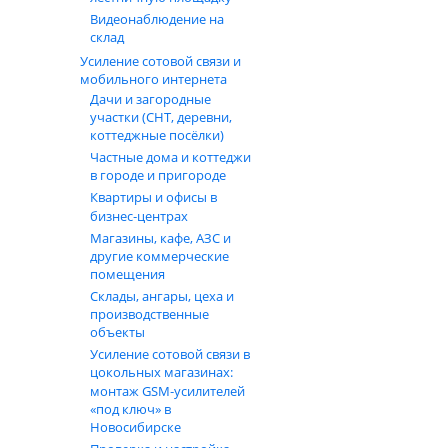
Видеонаблюдение на
склад
Усиление сотовой связи и
мобильного интернета
Дачи и загородные
участки (СНТ, деревни,
коттеджные посёлки)
Частные дома и коттеджи
в городе и пригороде
Квартиры и офисы в
бизнес‑центрах
Магазины, кафе, АЗС и
другие коммерческие
помещения
Склады, ангары, цеха и
производственные
объекты
Усиление сотовой связи в
цокольных магазинах:
монтаж GSM‑усилителей
«под ключ» в
Новосибирске