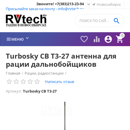
Звоните! +7(383)213-23-94

Новосибирск
Присылайте заказ на почту - info@rvtech.ru

0






МЕНЮ
Turbosky CB T3-27 антенна для
рации дальнобойщиков
Главная
/
Рации, радиостанции
/
Написать отзыв
Антенны СИ-БИ врезные, кронштейн
/
Turbosky
/
Артикул:
Turbosky CB T3-27