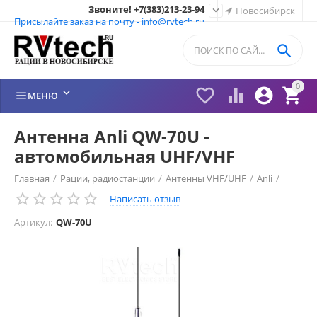
Звоните! +7(383)213-23-94

Новосибирск
Присылайте заказ на почту - info@rvtech.ru

0






МЕНЮ
Антенна Anli QW-70U -
автомобильная UHF/VHF
Главная
/
Рации, радиостанции
/
Антенны VHF/UHF
/
Anli
/
Написать отзыв
Антенны мобильные
/
Артикул:
QW-70U