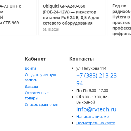
Гид по
3 UHF с
Ubiquiti GP‑A240‑050
радиообор
(POE‑24‑12W) — инжектор
Hytera в Но
питания PoE 24 В, 0,5 А для
простых ра
ТБ 969
сетевого оборудования
профессио
05.18.2026
цифровых с
05.05.2026
Кабинет
Контакты
Войти
ул. Петухова 114
+7 (383) 213-23-
Создать учетную
запись
94
Заказы
Пн-Пт
9.00 - 17.00
Отложенные
Сб
9.00 - 13.00,
Вс
-
товары
Выходной
Список сравнения
info@rvtech.ru
Написать письмо
Посмотреть на карте