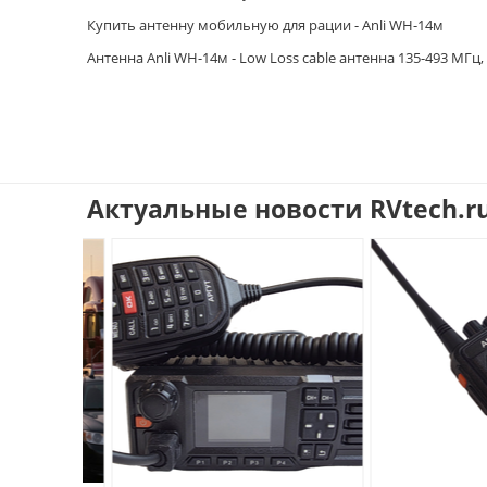
Купить антенну мобильную для рации - Anli WH-14м
Антенна Anli WH-14м - Low Loss cable антенна 135-493 MГц, с
Актуальные новости RVtech.r