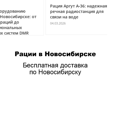
Рация Аргут А‑36: надежная
Рация Ар
удованию
речная радиостанция для
профес
восибирске: от
связи на воде
авиацио
ций до
VHF
04.03.2026
нальных
04.03.2026
истем DMR