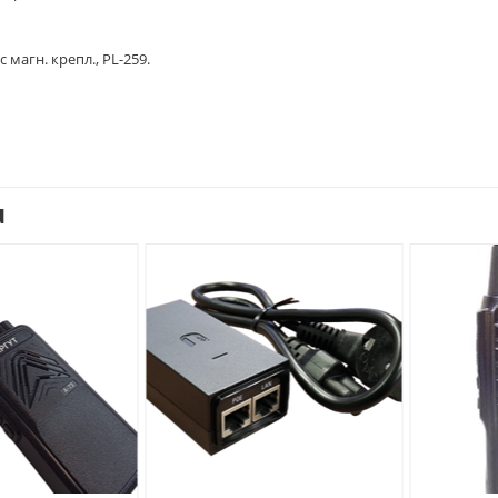
 магн. крепл., PL-259.
u