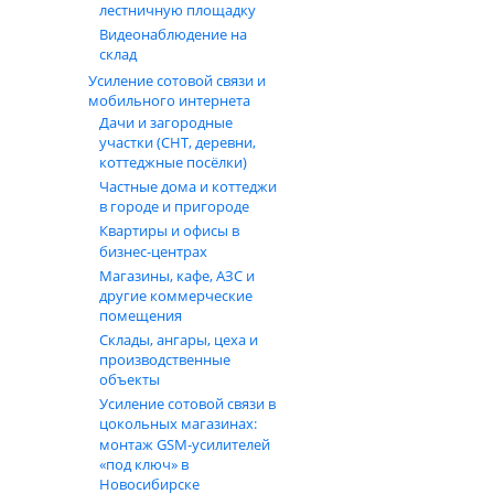
лестничную площадку
Видеонаблюдение на
склад
Усиление сотовой связи и
мобильного интернета
Дачи и загородные
участки (СНТ, деревни,
коттеджные посёлки)
Частные дома и коттеджи
в городе и пригороде
Квартиры и офисы в
бизнес‑центрах
Магазины, кафе, АЗС и
другие коммерческие
помещения
Склады, ангары, цеха и
производственные
объекты
Усиление сотовой связи в
цокольных магазинах:
монтаж GSM‑усилителей
«под ключ» в
Новосибирске