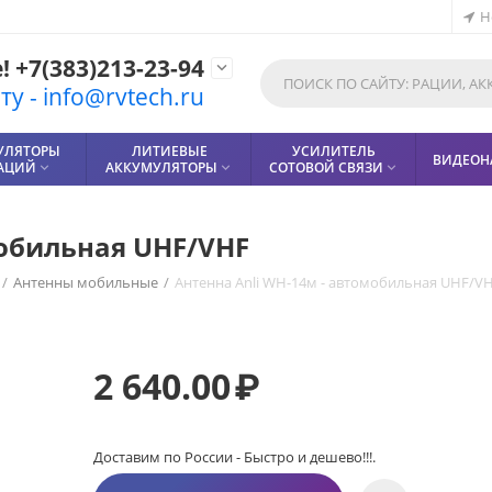
Н
 +7(383)213-23-94

у - info@rvtech.ru
УЛЯТОРЫ
ЛИТИЕВЫЕ
УСИЛИТЕЛЬ
ВИДЕОН
РАЦИЙ
АККУМУЛЯТОРЫ
СОТОВОЙ СВЯЗИ



мобильная UHF/VHF
/
Антенны мобильные
/
Антенна Anli WH-14м - автомобильная UHF/V
2 640.00
₽
Доставим по России - Быстро и дешево!!!.