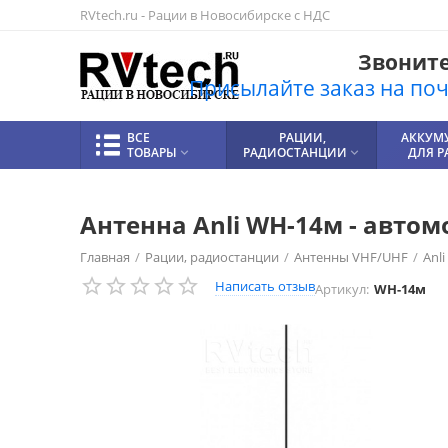
RVtech.ru - Рации в Новосибирске с НДС
Звоните!
Присылайте заказ на почт
ВСЕ
РАЦИИ,
АККУМ
ТОВАРЫ
РАДИОСТАНЦИИ
ДЛЯ 


Антенна Anli WH-14м - авто
Главная
/
Рации, радиостанции
/
Антенны VHF/UHF
/
Anli
Написать отзыв
Артикул:
WH-14м