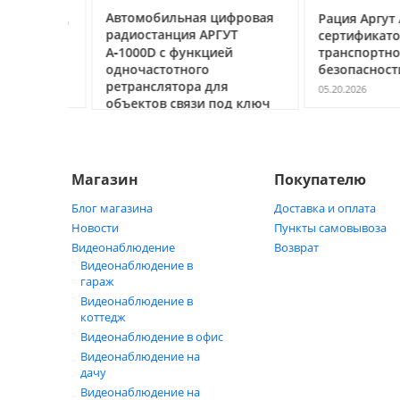
ссе под
Автомобильная цифровая
Рация Аргут А‑7
очему
радиостанция АРГУТ
сертификатом
ак
А‑1000D с функцией
транспортной
ь
одночастотного
безопасности С
ретранслятора для
05.20.2026
объектов связи под ключ
05.21.2026
Магазин
Покупателю
Блог магазина
Доставка и оплата
Новости
Пункты самовывоза
Видеонаблюдение
Возврат
Видеонаблюдение в
гараж
Видеонаблюдение в
коттедж
Видеонаблюдение в офис
Видеонаблюдение на
дачу
Видеонаблюдение на