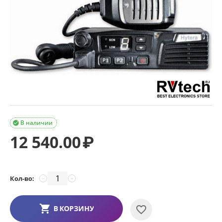
В наличии

12 540.00
₽
Кол-во:
−
+
В КОРЗИНУ