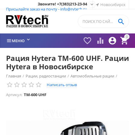
Звоните! +7(383)213-23-94

Новосибирск
Присылайте заказ на почту - info@rvtech.ru

0






МЕНЮ
Рация Hytera TM-600 UHF. Рации
Hytera в Новосибирске
Главная
/
Рации, радиостанции
/
Автомобильные рации
/
Написать отзыв
Hytera
/
Аналоговые рации Hytera
/
Артикул:
TM-600 UHF