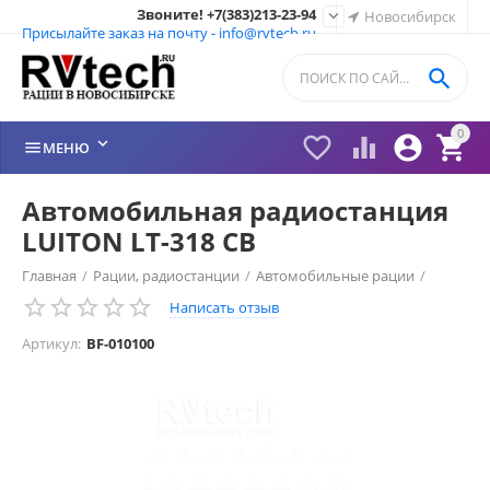
Звоните! +7(383)213-23-94

Новосибирск
Присылайте заказ на почту - info@rvtech.ru

0






МЕНЮ
Автомобильная радиостанция
LUITON LT-318 CB
Главная
/
Рации, радиостанции
/
Автомобильные рации
/
Написать отзыв
Luiton
/
Артикул:
BF-010100