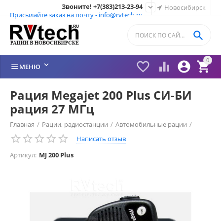
Звоните! +7(383)213-23-94

Новосибирск
Присылайте заказ на почту - info@rvtech.ru

0






МЕНЮ
Рация Megajet 200 Plus СИ-БИ
рация 27 МГц
Главная
/
Рации, радиостанции
/
Автомобильные рации
/
Написать отзыв
MegaJet
/
Артикул:
MJ 200 Plus